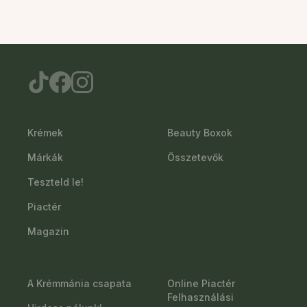
Krémek
Beauty Boxok
Márkák
Összetevők
Teszteld le!
Piactér
Magazin
A Krémmánia csapata
Online Piactér
Felhasználási