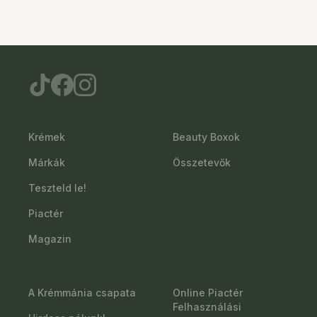
Krémek
Beauty Boxok
Márkák
Összetevők
Teszteld le!
Piactér
Magazin
A Krémmánia csapata
Online Piactér
Felhasználási