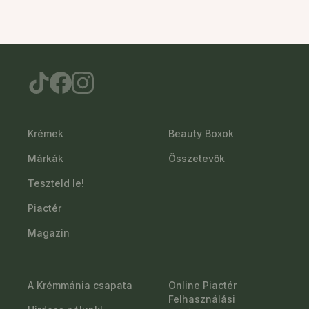
Krémek
Beauty Boxok
Márkák
Összetevők
Teszteld le!
Piactér
Magazin
A Krémmánia csapata
Online Piactér
Felhasználási