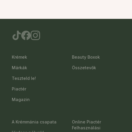
Krémek
Beauty Boxok
Márkák
Összetevők
Teszteld le!
Piactér
Magazin
A Krémmánia csapata
Online Piactér
Felhasználási