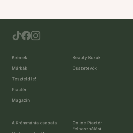
Krémek
Beauty Boxok
Márkák
Összetevők
Teszteld le!
Piactér
Magazin
A Krémmánia csapata
Online Piactér
Felhasználási