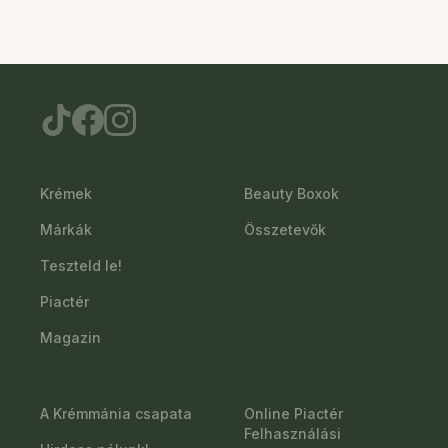
Krémek
Beauty Boxok
Márkák
Összetevők
Teszteld le!
Piactér
Magazin
A Krémmánia csapata
Online Piactér
Felhasználási