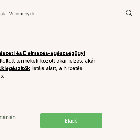
vők
Vélemények
szeti és Élelmezés-egészségügyi
öltött termékek között akár jelzés, akár
dkiegészítők
listája alatt, a hirdetés
s.
mmánián
Eladó