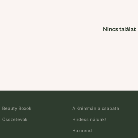
Nincs találat
Beauty Boxok
A Krémmánia csapata
Összetevők
Hirdess nálunk!
Házirend