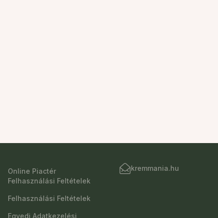
kremmania.hu
Online Piactér
Felhasználási Feltételek
Felhasználási Feltételek
Egyedi Adatkezelési