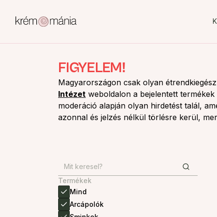
K
FIGYELEM!
Magyarországon csak olyan étrendkiegészí
Intézet
weboldalon a bejelentett termékek l
moderáció alapján olyan hirdetést talál, am
azonnal és jelzés nélkül törlésre kerül, me
Termékek
Mind
Arcápolók
Sminkek