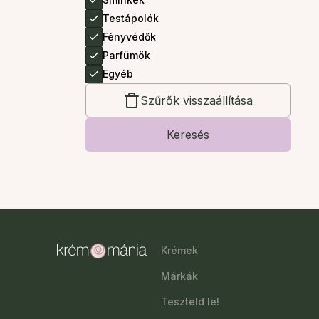
Testápolók
Fényvédők
Parfümök
Egyéb
Szűrők visszaállítása
Keresés
Krémek
Márkák
Teszteld le!