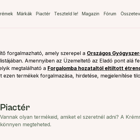
rémek
Márkák
Piactér
Teszteld le!
Magazin
Fórum
Összete
tő forgalmazható, amely szerepel a
Országos Gyógyszeré
istájában. Amennyiben az Üzemeltető az Eladó pont alá felt
elyik megtalálható a
Forgalomba hozataltól eltiltott étren
rt ezen termékek forgalmazása, hirdetése, megjelenítése tilo
Piactér
Vannak olyan termékeid, amiket el szeretnél adni? A Kré
könnyen megteheted.