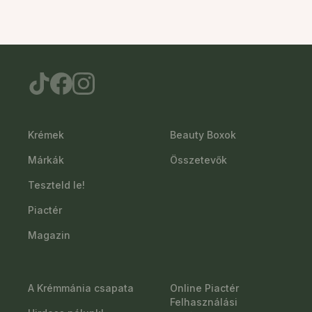
Krémek
Beauty Boxok
Márkák
Összetevők
Teszteld le!
Piactér
Magazin
A Krémmánia csapata
Online Piactér
Felhasználási