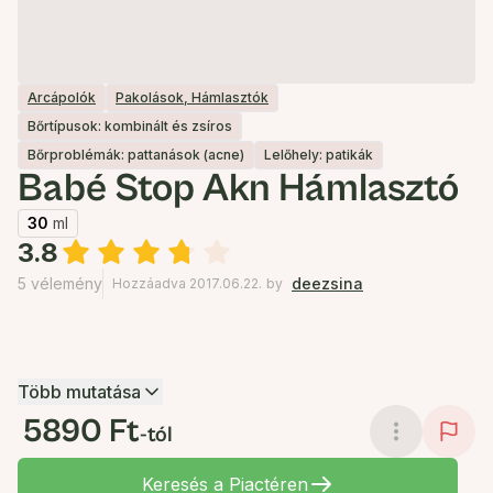
Arcápolók
Pakolások, Hámlasztók
Bőrtípusok: kombinált és zsíros
Bőrproblémák: pattanások (acne)
Lelőhely: patikák
Babé Stop Akn Hámlasztó
30
ml
3.8
5 vélemény
deezsina
Hozzáadva 2017.06.22.
by
Több mutatása
5890 Ft
-tól
Keresés a Piactéren