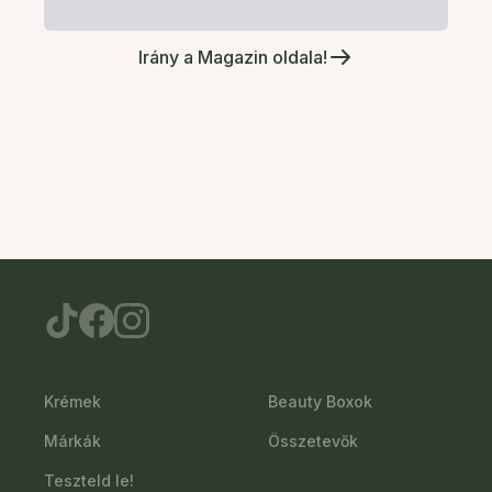
Irány a Magazin oldala!
Krémek
Beauty Boxok
Márkák
Összetevők
Teszteld le!