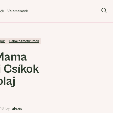
vők
Vélemények
ajok
Babakozmetikumok
 Mama
 Csíkok
olaj
16.
by
alexis