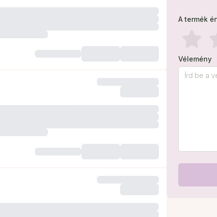
A termék é
Vélemény