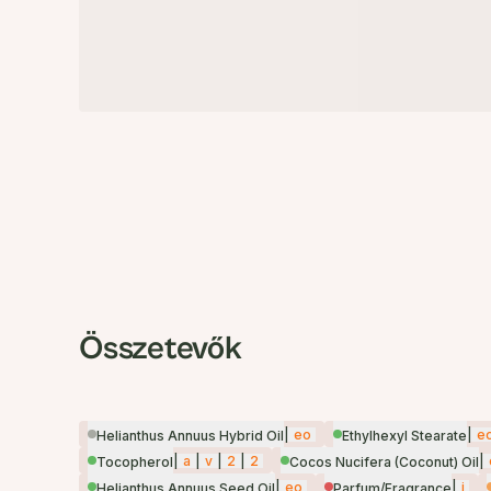
Összetevők
|
eo
|
e
Helianthus Annuus Hybrid Oil
Ethylhexyl Stearate
|
a
|
v
|
2
|
2
|
Tocopherol
Cocos Nucifera (Coconut) Oil
|
eo
|
i
Helianthus Annuus Seed Oil
Parfum/Fragrance