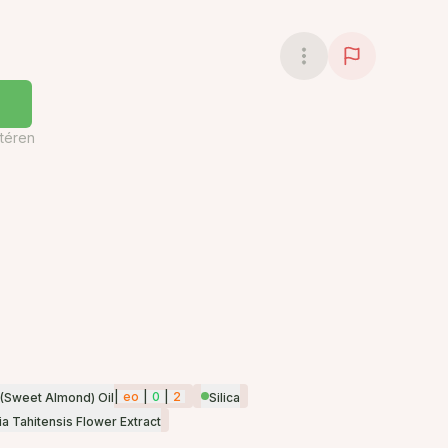
téren
|
eo
|
0
|
2
(Sweet Almond) Oil
Silica
a Tahitensis Flower Extract