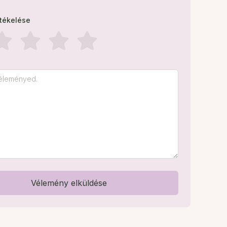
rtékelése
Vélemény elküldése