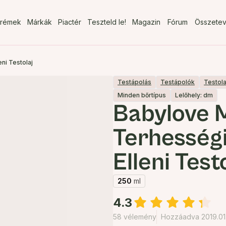
rémek
Márkák
Piactér
Teszteld le!
Magazin
Fórum
Összete
ni Testolaj
Testápolás
Testápolók
Testol
Minden bőrtípus
Lelőhely: dm
Babylove
Terhességi
Elleni Test
250
ml
4.3
58 vélemény
Hozzáadva 2019.01.