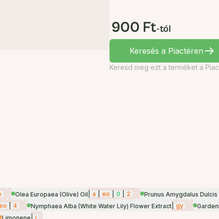
900 Ft
-tól
Keresés a Piactéren
Keresd meg ezt a terméket a Piac
o
|
a
|
eo
|
0
|
2
Olea Europaea (Olive) Oil
Prunus Amygdalus Dulcis 
eo
|
4
|
gy
Nymphaea Alba (White Water Lily) Flower Extract
Gardeni
|
i
Limonene