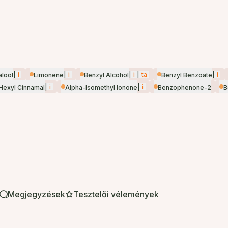
|
i
|
i
|
i
|
ta
|
i
alool
Limonene
Benzyl Alcohol
Benzyl Benzoate
|
i
|
i
Hexyl Cinnamal
Alpha-Isomethyl Ionone
Benzophenone-2
B
Megjegyzések
Tesztelői vélemények