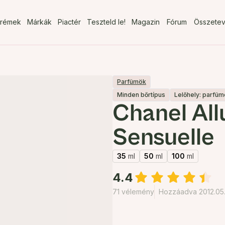
rémek
Márkák
Piactér
Teszteld le!
Magazin
Fórum
Összete
Parfümök
Minden bőrtípus
Lelőhely: parfümé
Chanel All
Sensuelle
35
ml
50
ml
100
ml
4.4
71 vélemény
Hozzáadva 2012.05.