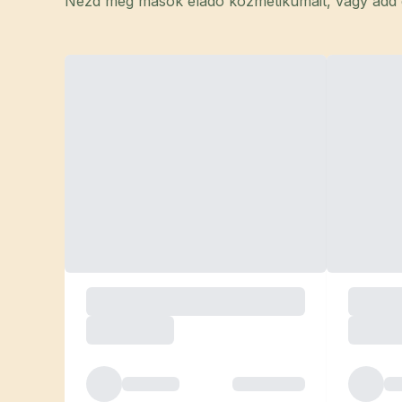
Nézd meg mások eladó kozmetikumait, vagy add el