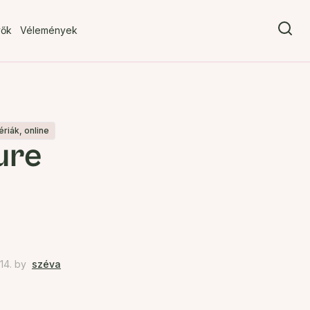
vők
Vélemények
riák, online
ure
14.
by
széva