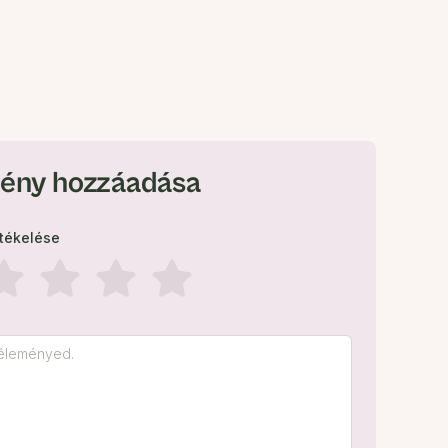
ény hozzáadása
rtékelése