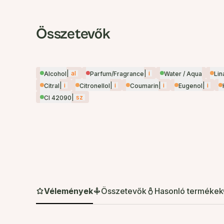
Összetevők
|
al
|
i
Alcohol
Parfum/Fragrance
Water / Aqua
Lin
|
i
|
i
|
i
|
i
Citral
Citronellol
Coumarin
Eugenol
|
sz
CI 42090
Vélemények
Összetevők
Hasonló termékek