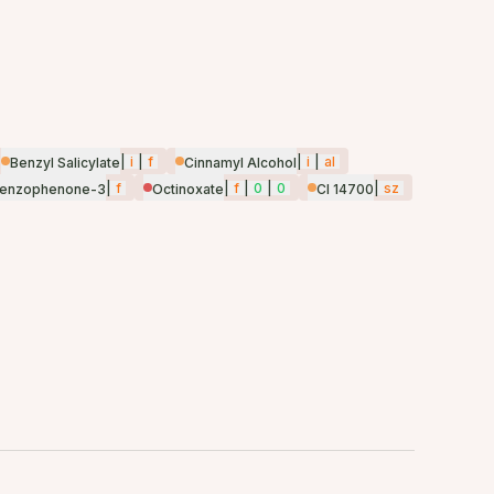
|
i
|
f
|
i
|
al
Benzyl Salicylate
Cinnamyl Alcohol
|
f
|
f
|
0
|
0
|
sz
enzophenone-3
Octinoxate
CI 14700