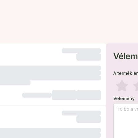
Vélem
A termék é
Vélemény