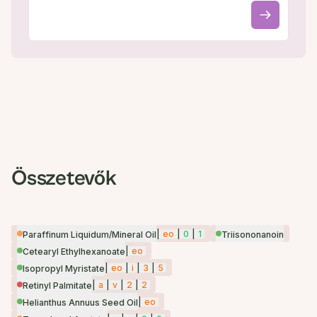
Összetevők
|
eo
|
0
|
1
Paraffinum Liquidum/Mineral Oil
Triisononanoin
|
eo
Cetearyl Ethylhexanoate
|
eo
|
i
|
3
|
5
Isopropyl Myristate
|
a
|
v
|
2
|
2
Retinyl Palmitate
|
eo
Helianthus Annuus Seed Oil