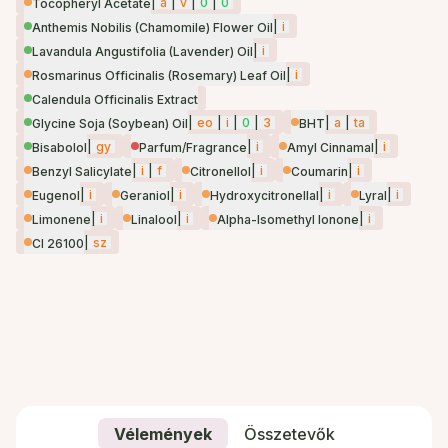
|
a
|
v
|
0
|
0
Tocopheryl Acetate
|
i
Anthemis Nobilis (Chamomile) Flower Oil
|
i
Lavandula Angustifolia (Lavender) Oil
|
i
Rosmarinus Officinalis (Rosemary) Leaf Oil
Calendula Officinalis Extract
|
eo
|
i
|
0
|
3
|
a
|
ta
Glycine Soja (Soybean) Oil
BHT
|
gy
|
i
|
i
Bisabolol
Parfum/Fragrance
Amyl Cinnamal
|
i
|
f
|
i
|
i
Benzyl Salicylate
Citronellol
Coumarin
|
i
|
i
|
i
|
i
Eugenol
Geraniol
Hydroxycitronellal
Lyral
|
i
|
i
|
i
Limonene
Linalool
Alpha-Isomethyl Ionone
|
sz
CI 26100
Vélemények
Összetevők