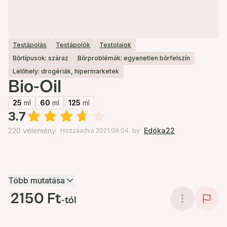
Testápolás
Testápolók
Testolajok
Bőrtípusok: száraz
Bőrproblémák: egyenetlen bőrfelszín
Lelőhely: drogériák, hipermarketek
Bio-Oil
25
ml
60
ml
125
ml
3.7
220 vélemény
Edóka22
Hozzáadva 2021.08.04.
by
Több mutatása
2150 Ft
-tól