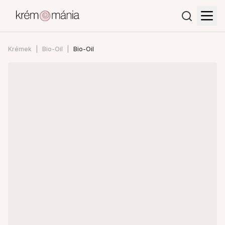
Krémek
Bio-Oil
Bio-Oil