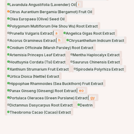
|
i
Lavandula Angustifolia (Lavender) Oil
Citrus Aurantium Bergamia (Bergamot) Fruit Oil
Olea Europaea (Olive) Seed Oil
Polygonum Multiflorum (He Shou Wu) Root Extract
|
a
Prunella Vulgaris Extract
Angelica Gigas Root Extract
|
h
Acorus Gramineus Extract
Chrysanthellum Indicum Extract
Cnidium Officinale (Marsh Parsley) Root Extract
Artemisia Princeps Leaf Extract
Mentha Haplocalyx Extract
Houttuynia Cordata (Tsi) Extract
Saururus Chinensis Extract
Xanthium Strumarium Fruit Extract
Spirodela Polyrhiza Extract
Urtica Dioica (Nettle) Extract
Hippophae Rhamnoides (Sea Buckthorn) Fruit Extract
|
eo
Panax Ginseng (Ginseng) Root Extract
|
gy
Portulaca Oleracea (Green Purslane) Extract
Dictamnus Dasycarpus Root Extract
Dextrin
Theobroma Cacao (Cacao) Extract