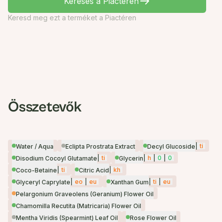
Keresés a Piactéren
Keresd meg ezt a terméket a Piactéren
Összetevők
|
ti
Water / Aqua
Eclipta Prostrata Extract
Decyl Glucoside
|
ti
|
h
|
0
|
0
Disodium Cocoyl Glutamate
Glycerin
|
ti
|
kh
Coco-Betaine
Citric Acid
|
eo
|
eu
|
ti
|
eu
Glyceryl Caprylate
Xanthan Gum
Pelargonium Graveolens (Geranium) Flower Oil
Chamomilla Recutita (Matricaria) Flower Oil
Mentha Viridis (Spearmint) Leaf Oil
Rose Flower Oil