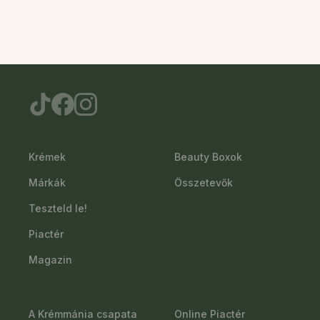
Krémek
Beauty Boxok
Márkák
Összetevők
Teszteld le!
Piactér
Magazin
A Krémmánia csapata
Online Piactér