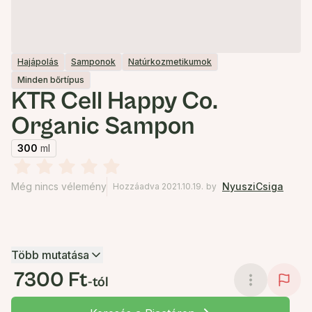
Hajápolás
Samponok
Natúrkozmetikumok
Minden bőrtípus
KTR Cell Happy Co.
Organic Sampon
300
ml
Még nincs vélemény
NyusziCsiga
Hozzáadva 2021.10.19.
by
Több mutatása
7300 Ft
-tól