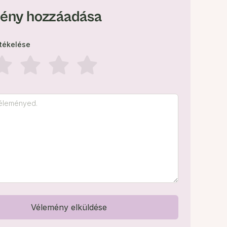
ény hozzáadása
rtékelése
Vélemény elküldése