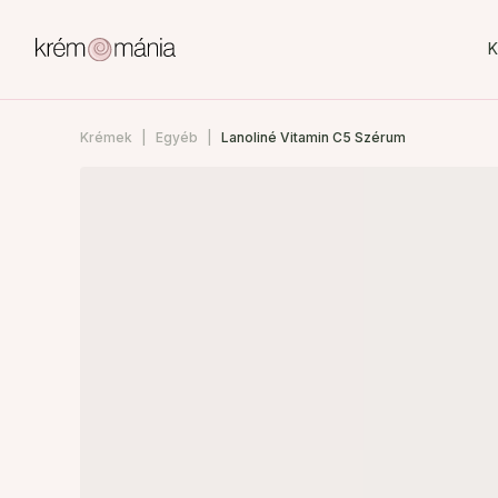
K
Krémek
Egyéb
Lanoliné Vitamin C5 Szérum