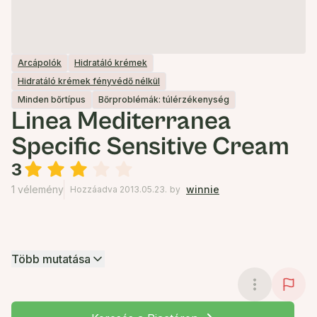
Arcápolók
Hidratáló krémek
Hidratáló krémek fényvédő nélkül
Minden bőrtípus
Bőrproblémák: túlérzékenység
Linea Mediterranea
Specific Sensitive Cream
3
1 vélemény
winnie
Hozzáadva 2013.05.23.
by
Több mutatása