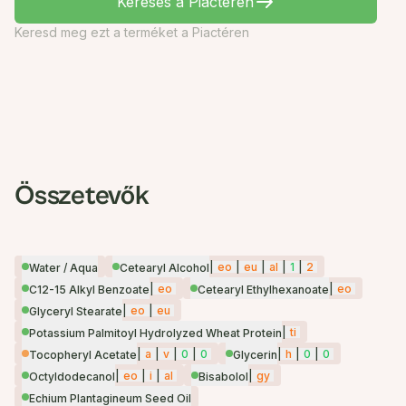
Keresés a Piactéren
Keresd meg ezt a terméket a Piactéren
Összetevők
|
eo
|
eu
|
al
|
1
|
2
Water / Aqua
Cetearyl Alcohol
|
eo
|
eo
C12-15 Alkyl Benzoate
Cetearyl Ethylhexanoate
|
eo
|
eu
Glyceryl Stearate
|
ti
Potassium Palmitoyl Hydrolyzed Wheat Protein
|
a
|
v
|
0
|
0
|
h
|
0
|
0
Tocopheryl Acetate
Glycerin
|
eo
|
i
|
al
|
gy
Octyldodecanol
Bisabolol
Echium Plantagineum Seed Oil