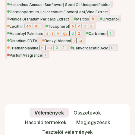
Helianthus Annuus (Sunflower) Seed Oil Unsaponifiables
Cardiospermum Halicacabum Flower/Leaf/Vine Extract
|
h
Punica Granatum Pericarp Extract
Maltitol
Oryzanol
|
eo
|
eu
|
a
|
v
|
2
|
2
Lecithin
Tocopherol
|
a
|
i
|
v
|
gy
|
0
|
2
|
1
Ascorbyl Palmitate
Carbomer
|
i
|
ta
Disodium EDTA
Benzyl Alcohol
|
ti
|
eu
|
0
|
2
|
ta
Triethanolamine
Dehydroacetic Acid
|
i
Parfum/Fragrance
Vélemények
Összetevők
Hasonló termékek
Megjegyzések
Tesztelői vélemények