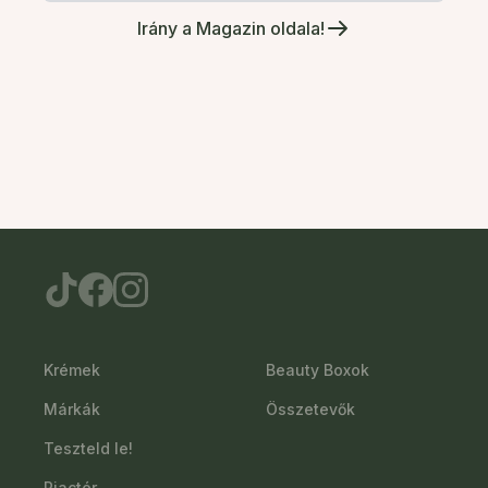
Irány a Magazin oldala!
Krémek
Beauty Boxok
Márkák
Összetevők
Teszteld le!
Piactér