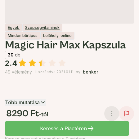
Egyéb
Szépségvitaminok
Minden bőrtípus
Lelőhely: online
Magic Hair Max Kapszula
30
db
2.4
49 vélemény
benkor
Hozzáadva 2021.01.11.
by
Több mutatása
8290 Ft
-tól
Keresés a Piactéren
Keresd meg ezt a terméket a Piactéren