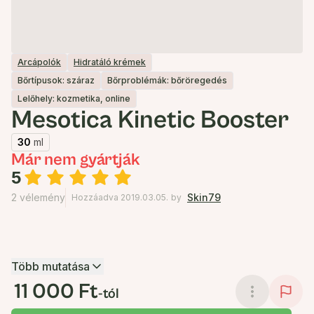
Arcápolók
Hidratáló krémek
Bőrtípusok: száraz
Bőrproblémák: bőröregedés
Lelőhely: kozmetika, online
Mesotica Kinetic Booster
30
ml
Már nem gyártják
5
2 vélemény
Skin79
Hozzáadva 2019.03.05.
by
Több mutatása
11 000 Ft
-tól