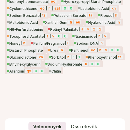
|
eo
Isononyl Isononanoate
Hydroxypropyl Starch Phosphate
|
eo
|
h
|
szil
|
0
|
0
|
kh
Cyclomethicone
Lactobionic Acid
|
ta
|
ta
|
h
Sodium Benzoate
Potassium Sorbate
Ribose
|
ti
|
eu
|
h
Maltobionic Acid
Xanthan Gum
Hyaluronic Acid
|
a
|
v
|
2
|
2
N6-Furfuryladenine
Retinyl Palmitate
|
a
|
v
|
0
|
0
|
h
|
v
Tocopheryl Acetate
Niacinamide
|
h
|
i
|
h
Honey
Parfum/Fragrance
Sodium DNA
|
h
|
eo
|
h
|
v
|
0
|
0
Distarch Phosphate
Urea
Panthenol
|
kh
|
h
|
1
|
1
|
ta
Gluconolactone
Sorbitol
Phenoxyethanol
|
h
|
0
|
0
Ethylhexylglycerin
Sodium Hyaluronate
|
gy
|
0
|
0
Allantoin
Chitin
Vélemények
Összetevők