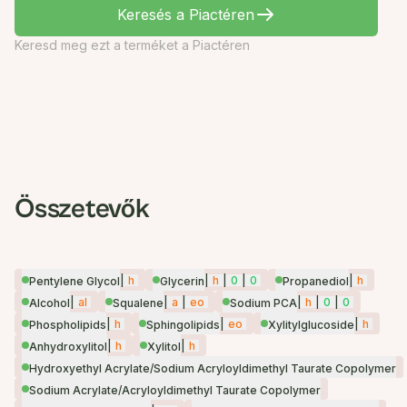
Keresés a Piactéren
Keresd meg ezt a terméket a Piactéren
Összetevők
|
h
|
h
|
0
|
0
|
h
Pentylene Glycol
Glycerin
Propanediol
|
al
|
a
|
eo
|
h
|
0
|
0
Alcohol
Squalene
Sodium PCA
|
h
|
eo
|
h
Phospholipids
Sphingolipids
Xylitylglucoside
|
h
|
h
Anhydroxylitol
Xylitol
Hydroxyethyl Acrylate/Sodium Acryloyldimethyl Taurate Copolymer
Sodium Acrylate/Acryloyldimethyl Taurate Copolymer