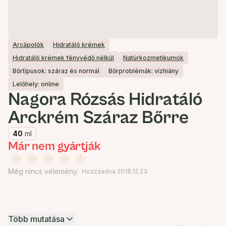
Arcápolók
Hidratáló krémek
Hidratáló krémek fényvédő nélkül
Natúrkozmetikumok
Bőrtípusok: száraz és normál
Bőrproblémák: vízhiány
Lelőhely: online
Nagora Rózsás Hidratáló
Arckrém Száraz Bőrre
40
ml
Már nem gyártják
Még nincs vélemény
Hozzáadva 2018.12.23.
Több mutatása