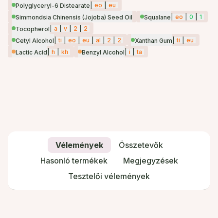
|
eo
|
eu
Polyglyceryl-6 Distearate
|
eo
|
0
|
1
Simmondsia Chinensis (Jojoba) Seed Oil
Squalane
|
a
|
v
|
2
|
2
Tocopherol
|
ti
|
eo
|
eu
|
al
|
2
|
2
|
ti
|
eu
Cetyl Alcohol
Xanthan Gum
|
h
|
kh
|
i
|
ta
Lactic Acid
Benzyl Alcohol
Vélemények
Összetevők
Hasonló termékek
Megjegyzések
Tesztelői vélemények