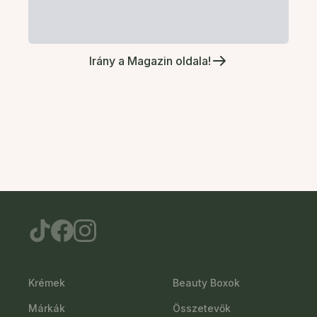
Irány a Magazin oldala!
Krémek
Beauty Boxok
Márkák
Összetevők