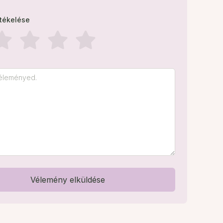
rtékelése
Vélemény elküldése