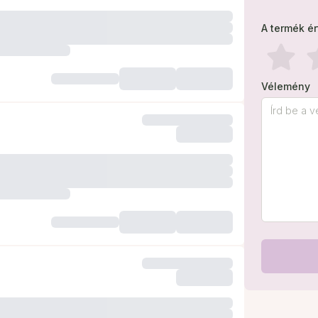
A termék é
Vélemény