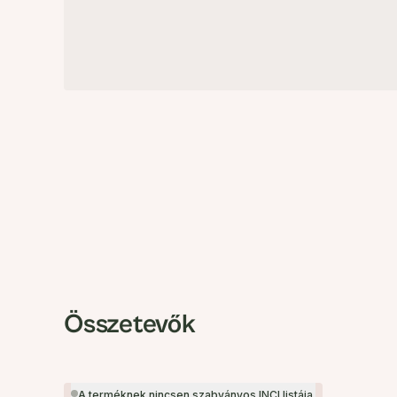
Összetevők
A terméknek nincsen szabványos INCI listája.