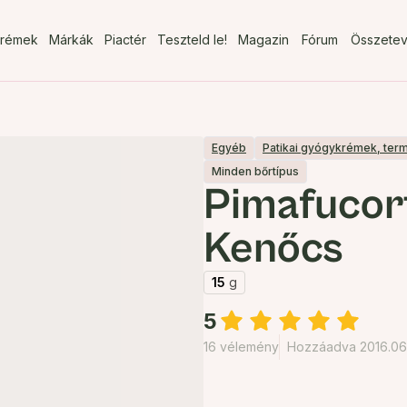
rémek
Márkák
Piactér
Teszteld le!
Magazin
Fórum
Összete
Egyéb
Patikai gyógykrémek, ter
Minden bőrtípus
Pimafucor
Kenőcs
15
g
5
16 vélemény
Hozzáadva 2016.06.