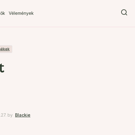
vők
Vélemények
mékek
t
27.
by
Blackie