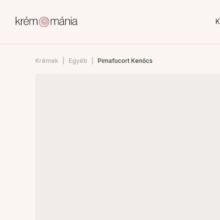
K
Krémek
Egyéb
Pimafucort Kenőcs