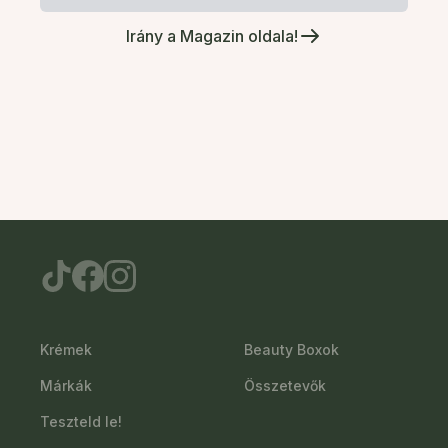
Irány a Magazin oldala!
Krémek
Beauty Boxok
Márkák
Összetevők
Teszteld le!