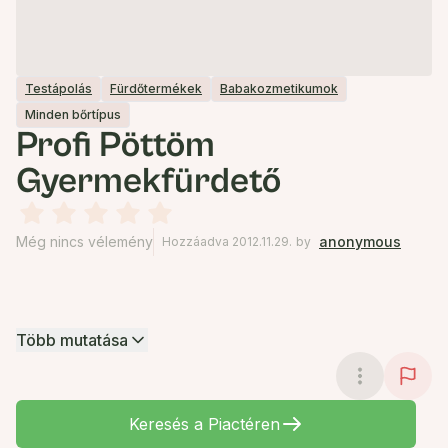
Testápolás
Fürdőtermékek
Babakozmetikumok
Minden bőrtípus
Profi Pöttöm
Gyermekfürdető
Még nincs vélemény
anonymous
Hozzáadva 2012.11.29.
by
Több mutatása
Keresés a Piactéren