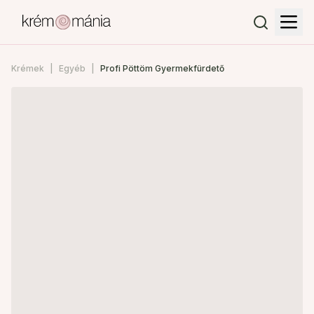
Krémek
Egyéb
Profi Pöttöm Gyermekfürdető