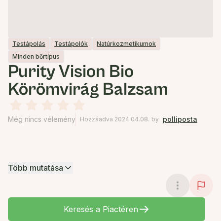
Testápolás
Testápolók
Natúrkozmetikumok
Minden bőrtípus
Purity Vision Bio
Körömvirág Balzsam
Még nincs vélemény
polliposta
Hozzáadva 2024.04.08.
by
Több mutatása
Keresés a Piactéren