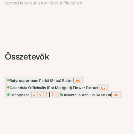
Keresd meg ezt a terméket a Piactéren
Összetevők
|
eo
Butyrospermum Parkii (Shea) Butter
|
gy
Calendula Officinalis (Pot Marigold) Flower Extract
|
a
|
v
|
2
|
2
|
eo
Tocopherol
Helianthus Annuus Seed Oil