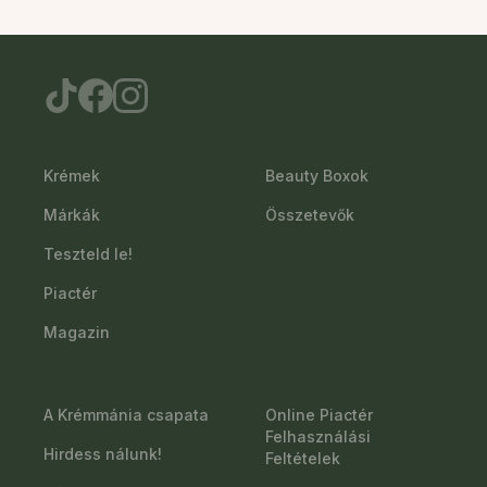
Krémek
Beauty Boxok
Márkák
Összetevők
Teszteld le!
Piactér
Magazin
A Krémmánia csapata
Online Piactér
Felhasználási
Hirdess nálunk!
Feltételek