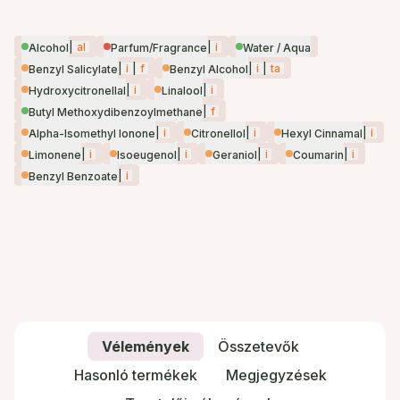
|
al
|
i
Alcohol
Parfum/Fragrance
Water / Aqua
|
i
|
f
|
i
|
ta
Benzyl Salicylate
Benzyl Alcohol
|
i
|
i
Hydroxycitronellal
Linalool
|
f
Butyl Methoxydibenzoylmethane
|
i
|
i
|
i
Alpha-Isomethyl Ionone
Citronellol
Hexyl Cinnamal
|
i
|
i
|
i
|
i
Limonene
Isoeugenol
Geraniol
Coumarin
|
i
Benzyl Benzoate
Vélemények
Összetevők
Hasonló termékek
Megjegyzések