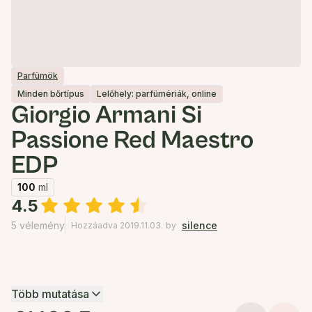
Parfümök
Minden bőrtípus
Lelőhely: parfümériák, online
Giorgio Armani Si
Passione Red Maestro
EDP
100
ml
4.5
5 vélemény
silence
Hozzáadva 2019.11.03.
by
Több mutatása