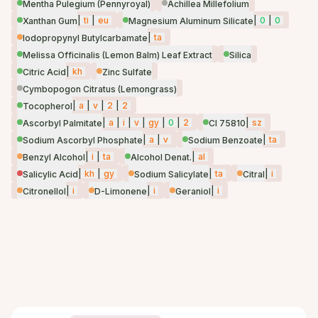
Mentha Pulegium (Pennyroyal)
Achillea Millefolium
|
ti
|
eu
|
0
|
0
Xanthan Gum
Magnesium Aluminum Silicate
|
ta
Iodopropynyl Butylcarbamate
Melissa Officinalis (Lemon Balm) Leaf Extract
Silica
|
kh
Citric Acid
Zinc Sulfate
Cymbopogon Citratus (Lemongrass)
|
a
|
v
|
2
|
2
Tocopherol
|
a
|
i
|
v
|
gy
|
0
|
2
|
sz
Ascorbyl Palmitate
CI 75810
|
a
|
v
|
ta
Sodium Ascorbyl Phosphate
Sodium Benzoate
|
i
|
ta
|
al
Benzyl Alcohol
Alcohol Denat.
|
kh
|
gy
|
ta
|
i
Salicylic Acid
Sodium Salicylate
Citral
|
i
|
i
|
i
Citronellol
D-Limonene
Geraniol