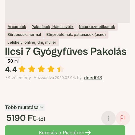
Arcápolók
Pakolások, Hámlasztók
Natúrkozmetikumok
Bőrtípusok: normál
Bőrproblémák: pattanások (acne)
Lelőhely: online, dm, müller
Ilcsi 7 Gyógyfüves Pakolás
50
ml
4.4
78 vélemény
deed013
Hozzáadva 2020.02.04.
by
Több mutatása
5190 Ft
-tól
Keresés a Piactéren