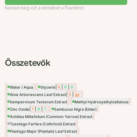
Keresd meg ezt a terméket a Piactéren
Összetevők
|
h
|
0
|
0
Water / Aqua
Glycerin
|
h
|
gy
Aloe Arborescens Leaf Extract
Sempervivum Tectorum Extract
Methyl Hydroxyethylcellulose
|
f
|
0
|
1
Zinc Oxide
Sambucus Nigra (Elder)
Achillea Millefolium (Common Yarrow) Extract
Tussilago Farfara (Coltsfoot) Extract
Plantago Major (Plantain) Leaf Extract