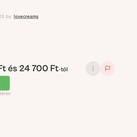
03.
by
lovecreams
Ft és 24 700 Ft
-tól
téren