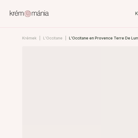
K
Krémek
L'Occitane
L'Occitane en Provence Terre De Lum