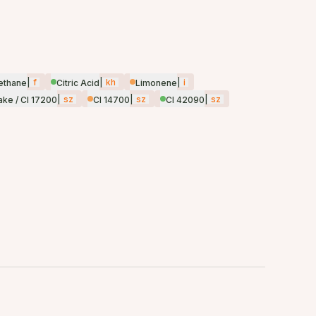
|
f
|
kh
|
i
ethane
Citric Acid
Limonene
|
sz
|
sz
|
sz
ake / CI 17200
CI 14700
CI 42090