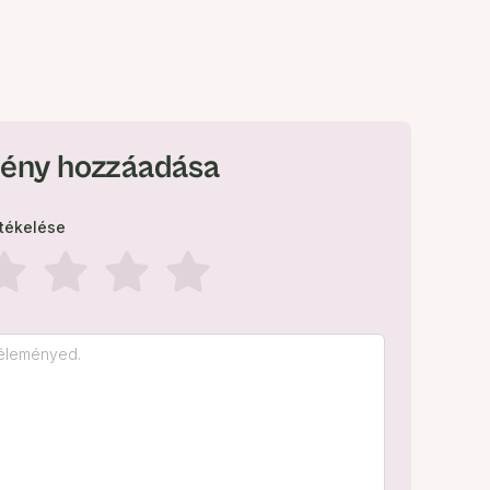
ény hozzáadása
rtékelése