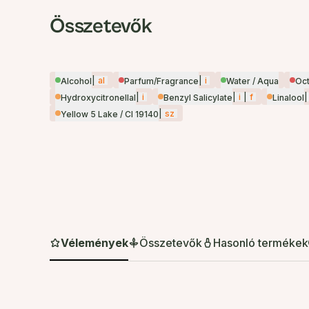
Összetevők
|
al
|
i
Alcohol
Parfum/Fragrance
Water / Aqua
Oct
|
i
|
i
|
f
|
Hydroxycitronellal
Benzyl Salicylate
Linalool
|
sz
Yellow 5 Lake / CI 19140
Vélemények
Összetevők
Hasonló termékek