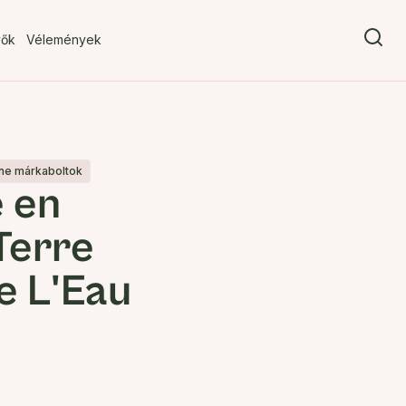
vők
Vélemények
tane márkaboltok
 en
Terre
e L'Eau