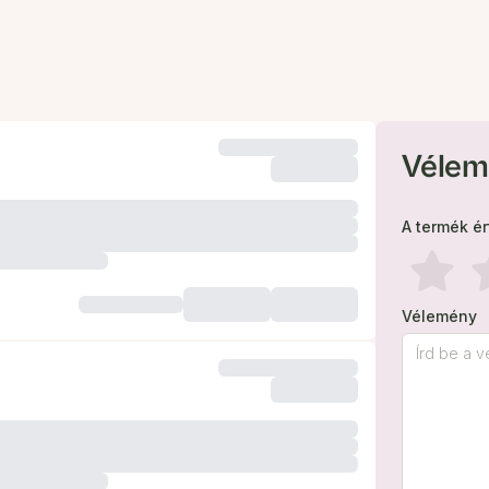
Vélem
A termék é
Vélemény