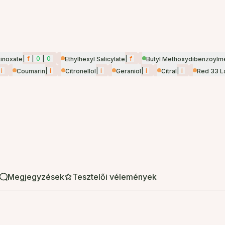
|
f
|
0
|
0
|
f
inoxate
Ethylhexyl Salicylate
Butyl Methoxydibenzoylm
i
|
i
|
i
|
i
|
i
Coumarin
Citronellol
Geraniol
Citral
Red 33 L
Megjegyzések
Tesztelői vélemények