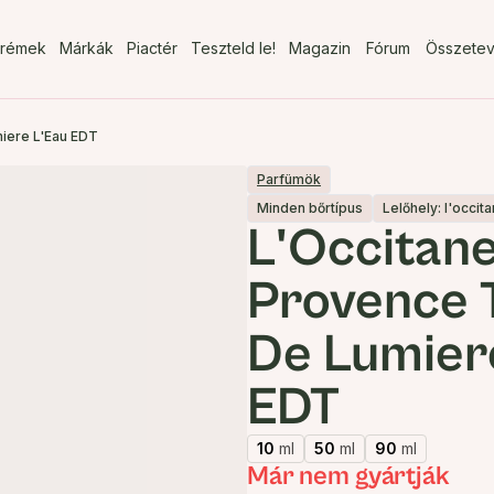
rémek
Márkák
Piactér
Teszteld le!
Magazin
Fórum
Összete
iere L'Eau EDT
Parfümök
Minden bőrtípus
Lelőhely: l'occi
L'Occitane
Provence 
De Lumier
EDT
10
ml
50
ml
90
ml
Már nem gyártják