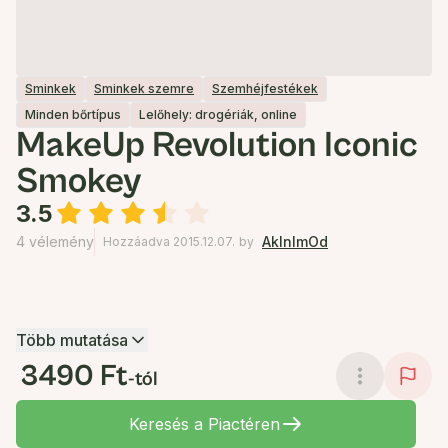
Sminkek
Sminkek szemre
Szemhéjfestékek
Minden bőrtípus
Lelőhely: drogériák, online
MakeUp Revolution Iconic
Smokey
3.5
4 vélemény
AkInImOd
Hozzáadva 2015.12.07.
by
Több mutatása
3490 Ft
-tól
Keresés a Piactéren