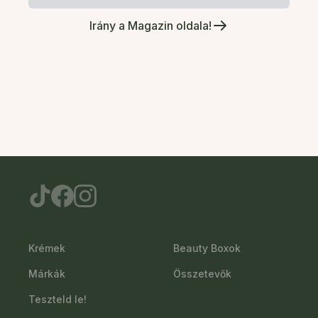
Irány a Magazin oldala!
Krémek
Beauty Boxok
Márkák
Összetevők
Teszteld le!