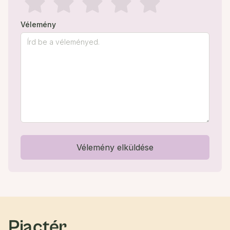
Vélemény
Vélemény elküldése
Piactér