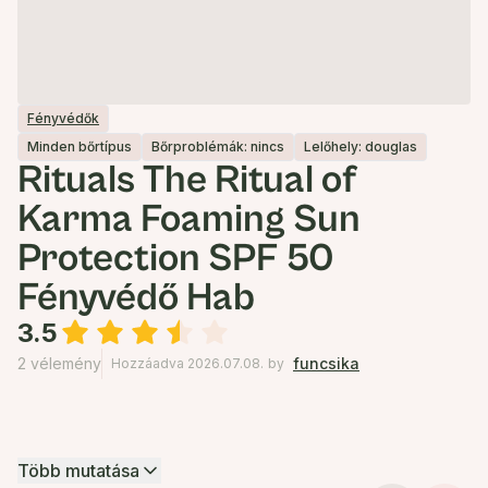
Fényvédők
Minden bőrtípus
Bőrproblémák: nincs
Lelőhely: douglas
Rituals The Ritual of
Karma Foaming Sun
Protection SPF 50
Fényvédő Hab
3.5
2 vélemény
funcsika
Hozzáadva 2026.07.08.
by
Több mutatása