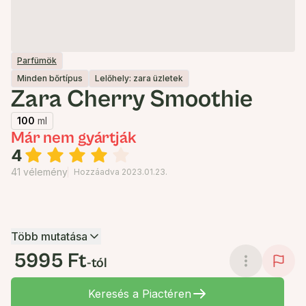
Parfümök
Minden bőrtípus
Lelőhely: zara üzletek
Zara Cherry Smoothie
100
ml
Már nem gyártják
4
41 vélemény
Hozzáadva 2023.01.23.
Több mutatása
5995 Ft
-tól
Keresés a Piactéren