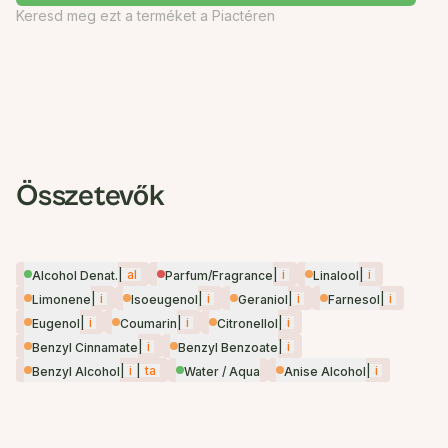
Keresd meg ezt a terméket a Piactéren
Összetevők
|
al
|
i
|
i
Alcohol Denat.
Parfum/Fragrance
Linalool
|
i
|
i
|
i
|
i
Limonene
Isoeugenol
Geraniol
Farnesol
|
i
|
i
|
i
Eugenol
Coumarin
Citronellol
|
i
|
i
Benzyl Cinnamate
Benzyl Benzoate
|
i
|
ta
|
i
Benzyl Alcohol
Water / Aqua
Anise Alcohol