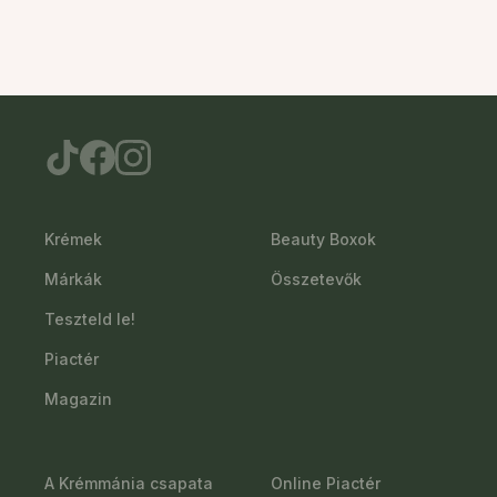
Krémek
Beauty Boxok
Márkák
Összetevők
Teszteld le!
Piactér
Magazin
A Krémmánia csapata
Online Piactér