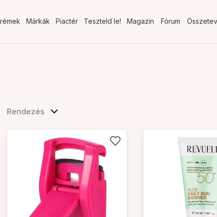
rémek
Márkák
Piactér
Teszteld le!
Magazin
Fórum
Összete
Rendezés