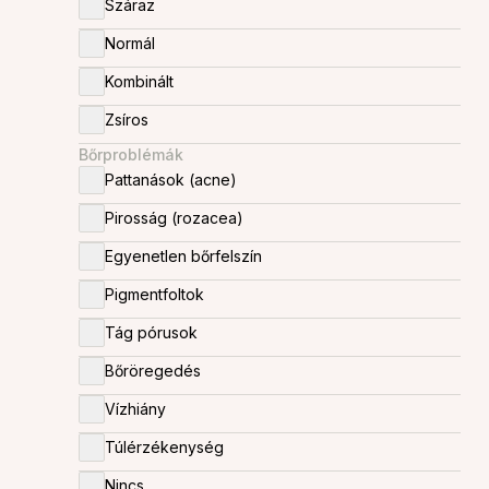
Száraz
Patikai gyógykrémek, termékek
Szolárium krémek
Normál
Szépítő eszközök
Kombinált
Törlőkendők
Zsíros
Esztétikai-bőrgyógyászati kezelések
Bőrproblémák
Pattanások (acne)
Pirosság (rozacea)
Egyenetlen bőrfelszín
Pigmentfoltok
Tág pórusok
Bőröregedés
Vízhiány
Túlérzékenység
Nincs