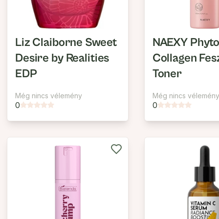
Liz Claiborne Sweet
NAEXY Phyt
Desire by Realities
Collagen Fes
EDP
Toner
Még nincs vélemény
Még nincs vélemén
0
0