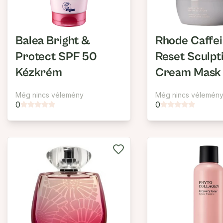
Balea Bright &
Rhode Caffe
Protect SPF 50
Reset Sculpt
Kézkrém
Cream Mask
Még nincs vélemény
Még nincs vélemén
0
0