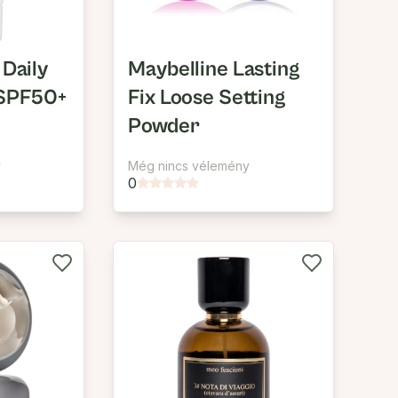
 Daily
Maybelline Lasting
 SPF50+
Fix Loose Setting
Powder
y
Még nincs vélemény
0