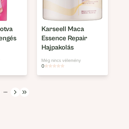
rotva
Karseell Maca
Pengés
Essence Repair
Hajpakolás
y
Még nincs vélemény
0
More pages