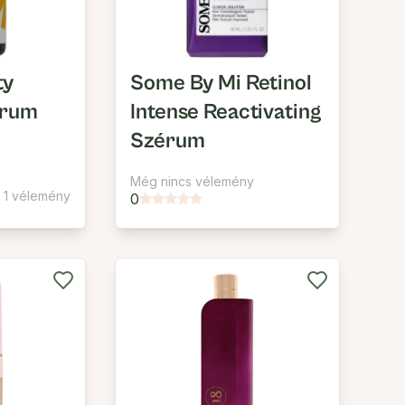
ty
Some By Mi Retinol
erum
Intense Reactivating
Szérum
Még nincs vélemény
1 vélemény
0