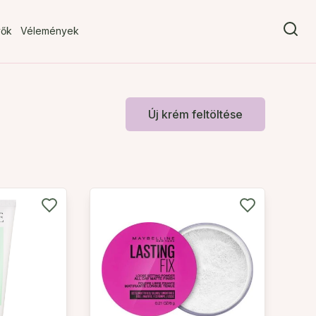
vők
Vélemények
Új krém feltöltése