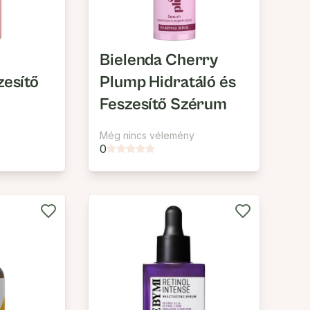
o
Bielenda Cherry
zesítő
Plump Hidratáló és
Feszesítő Szérum
y
Még nincs vélemény
0