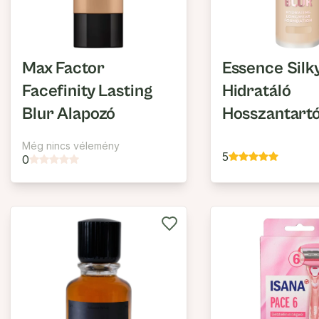
Max Factor
Essence Silk
Facefinity Lasting
Hidratáló
Blur Alapozó
Hosszantart
Alapozó
Még nincs vélemény
5
0