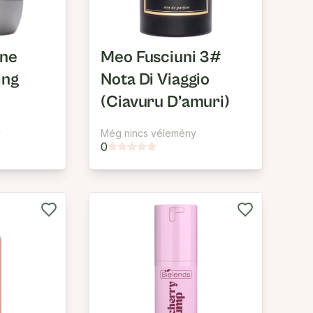
ine
Meo Fusciuni 3#
ing
Nota Di Viaggio
(Ciavuru D’amuri)
y
Még nincs vélemény
0