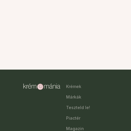
Krémek
Márkák
Teszteld le!
Piactér
Magazin