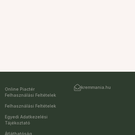
kremmania.hu
Online Piactér
Felhasználási Feltételek
Felhasználási Feltételek
Egyedi Adatkezelési
Tájékoztató
Átláthatóság