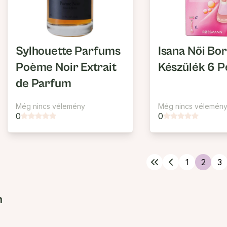
Sylhouette Parfums
Isana Női Bo
Poème Noir Extrait
Készülék 6 
de Parfum
Még nincs vélemény
Még nincs vélemén
0
0
1
2
3
n