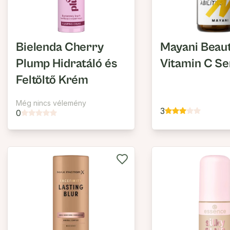
Bielenda Cherry
Mayani Beau
Plump Hidratáló és
Vitamin C S
Feltöltő Krém
Még nincs vélemény
3
0