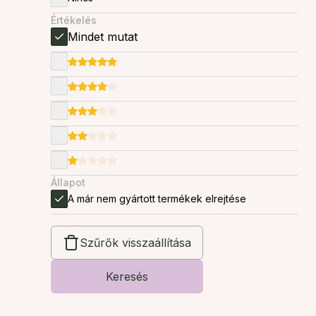
Értékelés
Mindet mutat
Állapot
A már nem gyártott termékek elrejtése
Szűrők visszaállítása
Keresés