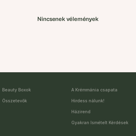
Nincsenek vélemények
Beauty Boxok
A Krémmánia csapata
Összetevők
Hirdess nálunk!
Házirend
Gyakran Ismételt Kérdések