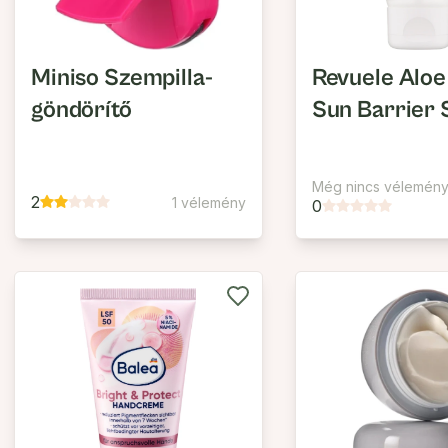
Miniso Szempilla-
Revuele Aloe
göndörítő
Sun Barrier
Még nincs vélemén
2
1 vélemény
0