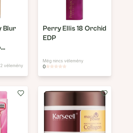
y Blur
Perry Ellis 18 Orchid
EDP
ó
Még nincs vélemény
2 vélemény
0