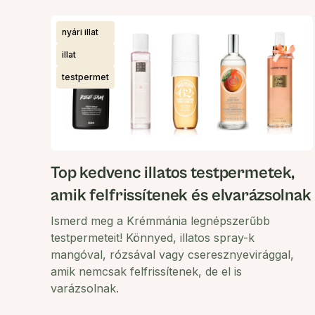
nyári illat
illat
testpermet
Top kedvenc illatos testpermetek,
amik felfrissítenek és elvarázsolnak
Ismerd meg a Krémmánia legnépszerűbb
testpermeteit! Könnyed, illatos spray-k
mangóval, rózsával vagy cseresznyevirággal,
amik nemcsak felfrissítenek, de el is
varázsolnak.