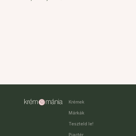
Krémek
Márkák
Teszteld le!
Piactér