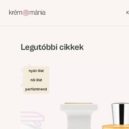
K
Legutóbbi cikkek
nyári illat
női illat
parfümtrend