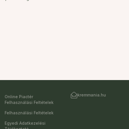
kremmania.hu
Online Piactér
Felhasználási Feltételek
Felhasználási Feltételek
Egyedi Adatkezelési
Tájékoztató