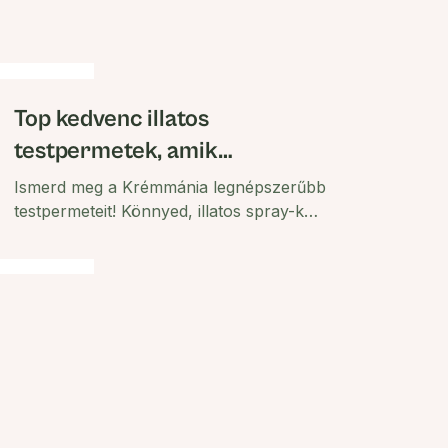
Top kedvenc illatos
testpermetek, amik
felfrissítenek és elvarázsolnak
Ismerd meg a Krémmánia legnépszerűbb
testpermeteit! Könnyed, illatos spray-k
mangóval, rózsával vagy
cseresznyevirággal, amik nemcsak
felfrissítenek, de el is varázsolnak.