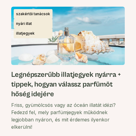
szakértői tanácsok
nyári illat
illatjegyek
Legnépszerűbb illatjegyek nyárra +
tippek, hogyan válassz parfümöt
hőség idejére
Friss, gyümölcsös vagy az óceán illatát idézi?
Fedezd fel, mely parfümjegyek működnek
legjobban nyáron, és mit érdemes ilyenkor
elkerülni!