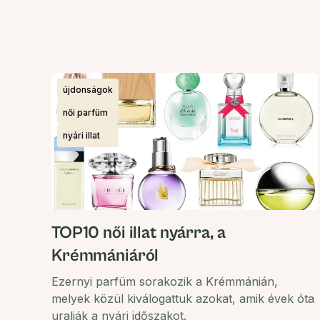
újdonságok
női parfüm
nyári illat
TOP10 női illat nyárra, a
Krémmániáról
Ezernyi parfüm sorakozik a Krémmánián,
melyek közül kiválogattuk azokat, amik évek óta
uralják a nyári időszakot.