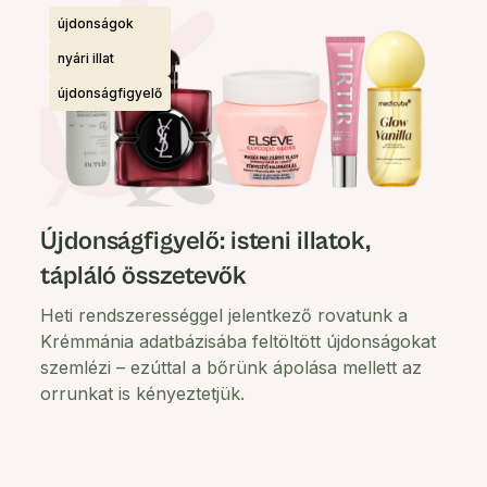
újdonságok
nyári illat
újdonságfigyelő
Újdonságfigyelő: isteni illatok,
tápláló összetevők
Heti rendszerességgel jelentkező rovatunk a
Krémmánia adatbázisába feltöltött újdonságokat
szemlézi – ezúttal a bőrünk ápolása mellett az
orrunkat is kényeztetjük.