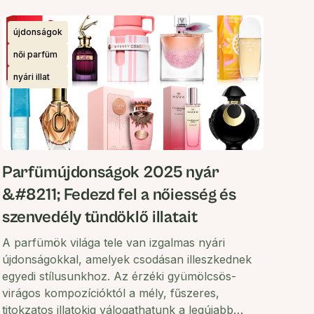
újdonságok
női parfüm
nyári illat
Parfümújdonságok 2025 nyár
&#8211; Fedezd fel a nőiesség és
szenvedély tündöklő illatait
A parfümök világa tele van izgalmas nyári
újdonságokkal, amelyek csodásan illeszkednek
egyedi stílusunkhoz. Az érzéki gyümölcsös-
virágos kompozícióktól a mély, fűszeres,
titokzatos illatokig válogathatunk a legújabb