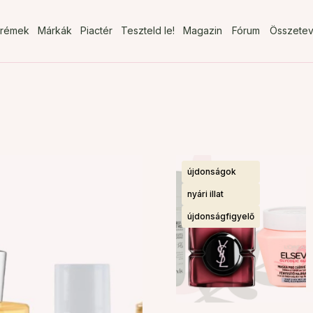
rémek
Márkák
Piactér
Teszteld le!
Magazin
Fórum
Összete
újdonságok
nyári illat
újdonságfigyelő