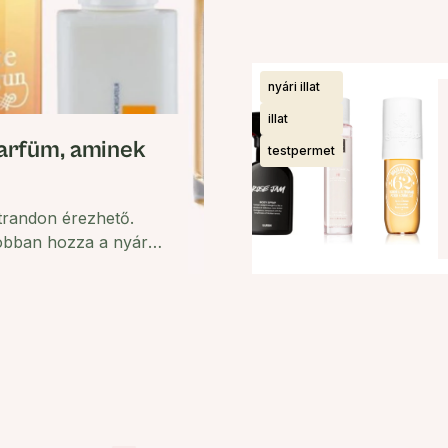
nyári illat
illat
parfüm, aminek
testpermet
strandon érezhető.
jobban hozza a nyár