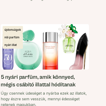
illatok között.
újdonságok
női parfüm
nyári illat
5 nyári parfüm, amik könnyed,
mégis csábító illattal hódítanak
Úgy csennek üdeséget a nyárba ezek az illatok,
hogy észre sem vesszük, mennyi édességet
rejtenek magukban.