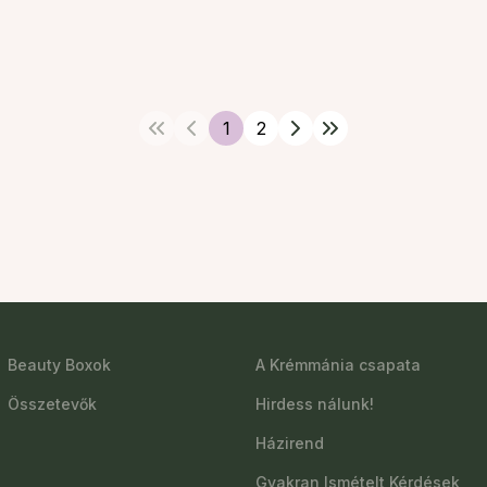
1
2
Beauty Boxok
A Krémmánia csapata
Összetevők
Hirdess nálunk!
Házirend
Gyakran Ismételt Kérdések