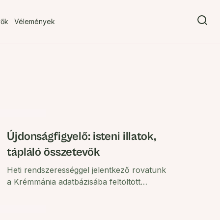
vők
Vélemények
Újdonságfigyelő: isteni illatok,
tápláló összetevők
Heti rendszerességgel jelentkező rovatunk
a Krémmánia adatbázisába feltöltött
újdonságokat szemlézi – ezúttal a bőrünk
ápolása mellett az orrunkat is
kényeztetjük.