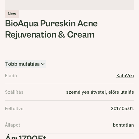
New
BioAqua Pureskin Acne
Rejuvenation & Cream
Több mutatása
Eladó
KataViki
Szállítás
személyes átvétel, előre utalás
Feltöltve
2017.05.01.
Állapot
bontatlan