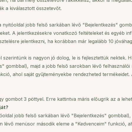
esen, ha bármely összetevőre ráklikkelsz, akkor is megtalálod
k a kiválasztott összetevőt.
a nyitóoldal jobb felső sarkában lévő "Bejelentkezés" gomb
ket. A jelentkezésekre vonatkozó feltételeket és egyéb inf
sztelésre jelentkezni, ha korábban már legalább 10 jóváhag
 szerintünk is nagyon jó dolog, le is fejlesztettük nektek. 
s" gombbal), majd a jobb felső sarokban lévő felhasználói 
ció, ahol saját gyűjteményekbe rendezheted termékeidet. A 
 egy gombot 3 pöttyel. Erre kattintva máris előugrik az a le
ját?
tóoldal jobb felső sarkában lévő "Bejelentkezés" gombbal),
lon lévő menüsor második eleme a "Kedvenceim" funkció, ah