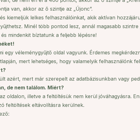
an, de nem éri el a 400 pontot, akkor az ő szintje a „Kré
ja van, akkor az ő szintje az „Újonc”.
 és kiemeljük lelkes felhasználóinkat, akik aktívan hozzáj
 gyűjthetsz. Minél több pontod lesz, annál magasabb szintre
és mindenkit bíztatunk a feljebb lépésre!
méket!
mi egy véleménygyűjtő oldal vagyunk. Érdemes megkérdezn
lapján, mert lehetséges, hogy valamelyik felhasználónk felt
rt?
rült azért, mert már szerepelt az adatbázisunkban vagy pedig
n, de nem találom. Miért?
az oldalon, illetve a feltöltésük nem kerül jóváhagyásra.
 feltöltések eltávolításra kerülnek.
kező: