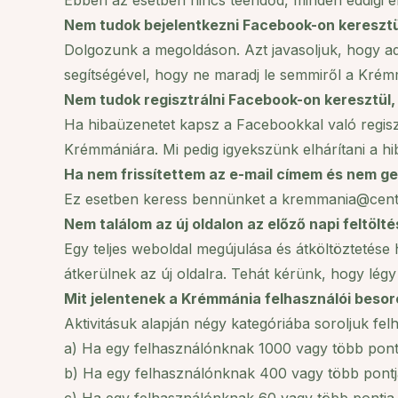
Ebben az esetben nincs teendőd, minden eddigi 
Nem tudok bejelentkezni Facebook-on keresztü
Dolgozunk a megoldáson. Azt javasoljuk, hogy add
segítségével, hogy ne maradj le semmiről a Krém
Nem tudok regisztrálni Facebook-on keresztül,
Ha hibaüzenetet kapsz a Facebookkal való regiszt
Krémmániára. Mi pedig igyekszünk elhárítani a hib
Ha nem frissítettem az e-mail címem és nem gen
Ez esetben keress bennünket a kremmania@centr
Nem találom az új oldalon az előző napi feltö
Egy teljes weboldal megújulása és átköltöztetése 
átkerülnek az új oldalra. Tehát kérünk, hogy légy
Mit jelentenek a Krémmánia felhasználói besor
Aktivitásuk alapján négy kategóriába soroljuk fel
a) Ha egy felhasználónknak 1000 vagy több pontja 
b) Ha egy felhasználónknak 400 vagy több pontja