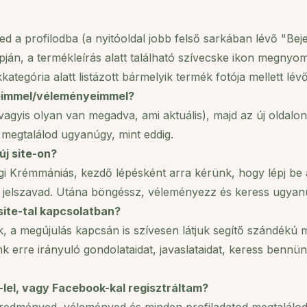
d a profilodba (a nyitóoldal jobb felső sarkában lévő "Bej
pján, a termékleírás alatt található szívecske ikon megnyo
tegória alatt listázott bármelyik termék fotója mellett lé
jeimmel/véleményeimmel?
(vagyis olyan van megadva, ami aktuális), majd az új oldalon 
megtalálod ugyanúgy, mint eddig.
új site-on?
égi Krémmániás, kezdő lépésként arra kérünk, hogy lépj be 
a jelszavad. Utána böngéssz, véleményezz és keress ugyan
site-tal kapcsolatban?
 a megújulás kapcsán is szívesen látjuk segítő szándékú me
nk erre irányuló gondolataidat, javaslataidat, keress ben
-lel, vagy Facebook-kal regisztráltam?