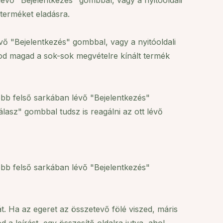
lévő "Bejelentkezés" gombbal, vagy a nyitóoldali
 terméket eladásra.
vő "Bejelentkezés" gombbal, vagy a nyitóoldali
lod magad a sok-sok megvételre kínált termék
obb felső sarkában lévő "Bejelentkezés"
lasz" gombbal tudsz is reagálni az ott lévő
obb felső sarkában lévő "Bejelentkezés"
t. Ha az egeret az összetevő fölé viszed, máris