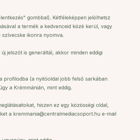
elentkezés" gombbal). Kétféleképpen jelölhetsz
másával a termék a kedvenceid közé kerül, vagy
vő szívecske ikonra nyomva.
új jelszót is generáltál, akkor minden eddigi
a profilodba (a nyitóoldal jobb felső sarkában
úgy a Krémmánián, mint eddig.
glátásaitokat, hiszen ez egy közösségi oldal,
nünket a kremmania@centralmediacsoport.hu e-mail