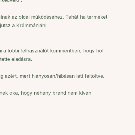
mkedvelő”.
árulnak az oldal működéséhez. Tehát ha terméket
 jutsz a Krémmánián!
i a többi felhasználót kommentben, hogy hol
ette eladásra.
 azért, mert hiányosan/hibásan lett feltöltve.
 Ennek oka, hogy néhány brand nem kíván