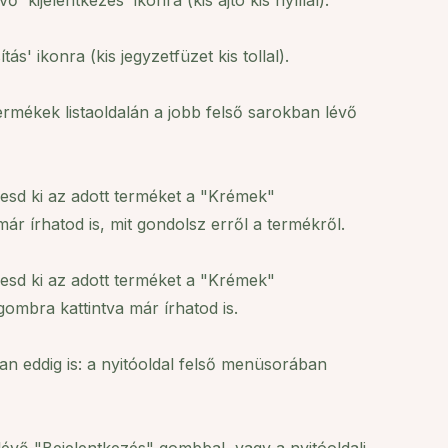
'kijelentkezés' ikonra (kis ajtó kis nyíllal).
' ikonra (kis jegyzetfüzet kis tollal).
ermékek listaoldalán a jobb felső sarokban lévő
resd ki az adott terméket a "Krémek"
 írhatod is, mit gondolsz erről a termékről.
resd ki az adott terméket a "Krémek"
mbra kattintva már írhatod is.
an eddig is: a nyitóoldal felső menüsorában