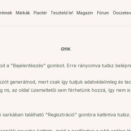
rémek
Márkák
Piactér
Teszteld le!
Magazin
Fórum
Összete
GYIK
álod a "Bejelentkezés" gombot. Erre rányomva tudsz belépni
elszót generálnod, mert csak így tudjuk adatvédelmileg és te
 még mi, az oldal üzemeltetői sem férhetünk hozzá, így nem 
ő sarkában található "Regisztráció" gombra kattintva tudsz