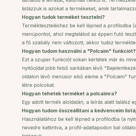
láthatod a leírását, kattintás nélkül is. Természet
listázzuk is azokat a termékeket, amik tartalmazzá
Hogyan tudok terméket tesztelni?
Termékteszteléshez be kell lépned a profilodba (
menüpontot, ahol megtalálod az éppen futó teszte
a fő szabály nem változott, akkor tudsz termékte
Hogyan tudom használni a "Polcaim" funkciót?
Ezt a szuper funkciót sokan kértétek már és mivel
nyitóoldal jobb felső sarkában lévő "Bejelentkezé
oldalon lévő menüsor első eleme a "Polcaim" funk
létre polcokat.
Hogyan tehetek terméket a polcaimra?
Egy adott termék aloldalán, a leírás alatt találsz
Hogyan tudom összeállítani a kedvenceim listá
Használatához be kell lépned a profilodba (a nyi
nevedre kattintva, a profil-adatlapodon bal olda