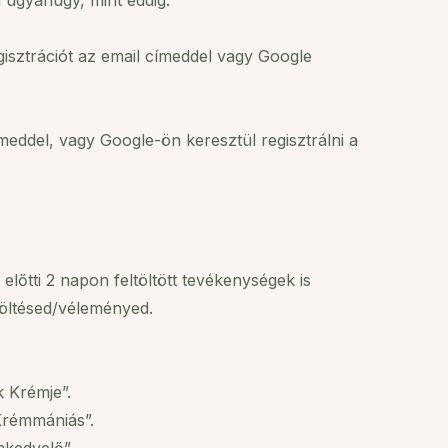
 ugyanúgy, mint eddig.
gisztrációt az email címeddel vagy Google
eddel, vagy Google-ön keresztül regisztrálni a
lőtti 2 napon feltöltött tevékenységek is
ltöltésed/véleményed.
k Krémje”.
Krémmániás”.