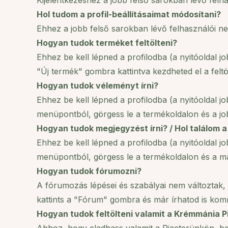
Kijelentkezéshez a jobb felső sarokban lévő felhasz
Hol tudom a profil-beállításaimat módosítani?
Ehhez a jobb felső sarokban lévő felhasználói neve
Hogyan tudok terméket feltölteni?
Ehhez be kell lépned a profilodba (a nyitóoldal j
"Új termék" gombra kattintva kezdheted el a feltöl
Hogyan tudok véleményt írni?
Ehhez be kell lépned a profilodba (a nyitóoldal 
menüpontból, görgess le a termékoldalon és a jo
Hogyan tudok megjegyzést írni? / Hol találom 
Ehhez be kell lépned a profilodba (a nyitóoldal 
menüpontból, görgess le a termékoldalon és a má
Hogyan tudok fórumozni?
A fórumozás lépései és szabályai nem változtak, 
kattints a "Fórum" gombra és már írhatod is kom
Hogyan tudok feltölteni valamit a Krémmánia P