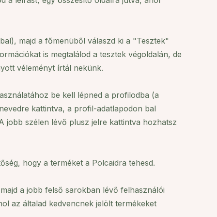
 a leírást, egy összesítő oldalra jutva, ahol
bal), majd a főmenüből válaszd ki a "Tesztek"
ormációkat is megtalálod a tesztek végoldalán, de
yott véleményt írtál nekünk.
Használatához be kell lépned a profilodba (a
nevedre kattintva, a profil-adatlapodon bal
jobb szélen lévő plusz jelre kattintva hozhatsz
hetőség, hogy a terméket a Polcaidra tehesd.
 majd a jobb felső sarokban lévő felhasználói
ol az általad kedvencnek jelölt termékeket