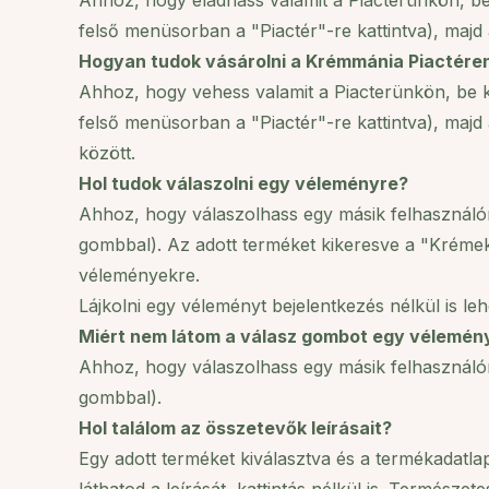
Ahhoz, hogy eladhass valamit a Piacterünkön, be 
felső menüsorban a "Piactér"-re kattintva), majd a
Hogyan tudok vásárolni a Krémmánia Piactére
Ahhoz, hogy vehess valamit a Piacterünkön, be ke
felső menüsorban a "Piactér"-re kattintva), maj
között.
Hol tudok válaszolni egy véleményre?
Ahhoz, hogy válaszolhass egy másik felhasználónk
gombbal). Az adott terméket kikeresve a "Krémek"
véleményekre.
Lájkolni egy véleményt bejelentkezés nélkül is leh
Miért nem látom a válasz gombot egy vélemény
Ahhoz, hogy válaszolhass egy másik felhasználónk
gombbal).
Hol találom az összetevők leírásait?
Egy adott terméket kiválasztva és a termékadatla