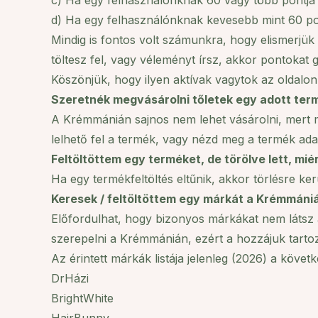
c) Ha egy felhasználónknak 60 vagy több pontja v
d) Ha egy felhasználónknak kevesebb mint 60 pont
Mindig is fontos volt számunkra, hogy elismerjük
töltesz fel, vagy véleményt írsz, akkor pontokat
Köszönjük, hogy ilyen aktívak vagytok az oldalon 
Szeretnék megvásárolni tőletek egy adott ter
A Krémmánián sajnos nem lehet vásárolni, mert 
lelhető fel a termék, vagy nézd meg a termék adat
Feltöltöttem egy terméket, de törölve lett, mié
Ha egy termékfeltöltés eltűnik, akkor törlésre ke
Keresek / feltöltöttem egy márkát a Krémmániá
Előfordulhat, hogy bizonyos márkákat nem látsz 
szerepelni a Krémmánián, ezért a hozzájuk tartozó
Az érintett márkák listája jelenleg (2026) a követ
DrHázi
BrightWhite