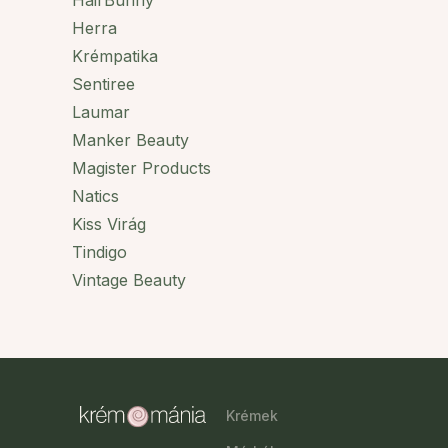
HairBunny
Herra
Krémpatika
Sentiree
Laumar
Manker Beauty
Magister Products
Natics
Kiss Virág
Tindigo
Vintage Beauty
Krémek