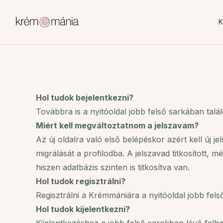
K
Hol tudok bejelentkezni?
Továbbra is a nyitóoldal jobb felső sarkában tal
Miért kell megváltoztatnom a jelszavam?
Az új oldalra való első belépéskor azért kell új j
migrálását a profilodba. A jelszavad titkosított,
hiszen adatbázis szinten is titkosítva van.
Hol tudok regisztrálni?
Regisztrálni a Krémmániára a nyitóoldal jobb fels
Hol tudok kijelentkezni?