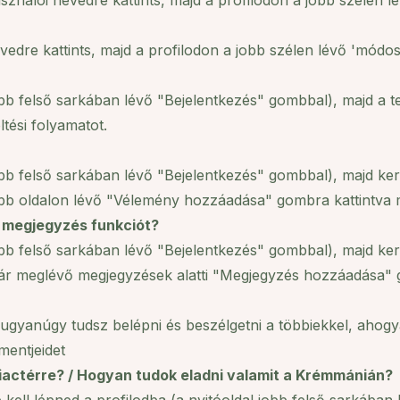
nálói nevedre kattints, majd a profilodon a jobb szélen lévő 
dre kattints, majd a profilodon a jobb szélen lévő 'módosítás
obb felső sarkában lévő "Bejelentkezés" gombbal), majd a t
tési folyamatot.
jobb felső sarkában lévő "Bejelentkezés" gombbal), majd ke
bb oldalon lévő "Vélemény hozzáadása" gombra kattintva már
a megjegyzés funkciót?
jobb felső sarkában lévő "Bejelentkezés" gombbal), majd ke
r meglévő megjegyzések alatti "Megjegyzés hozzáadása" go
ugyanúgy tudsz belépni és beszélgetni a többiekkel, ahogy
mentjeidet
iactérre? / Hogyan tudok eladni valamit a Krémmánián?