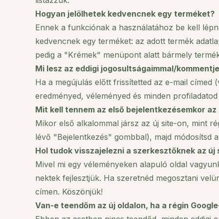
listázzuk.
Hogyan jelölhetek kedvencnek egy terméket?
Ennek a funkciónak a használatához be kell lépne
kedvencnek egy terméket: az adott termék adatla
pedig a "Krémek" menüpont alatt bármely termékka
Mi lesz az eddigi jogosultságaimmal/komment
Ha a megújulás előtt frissítetted az e-mail címed 
eredményed, véleményed és minden profiladatod 
Mit kell tennem az első bejelentkezésemkor az 
Mikor első alkalommal jársz az új site-on, mint r
lévő "Bejelentkezés" gombbal), majd módosítsd 
Hol tudok visszajelezni a szerkesztőknek az új 
Mivel mi egy véleményeken alapuló oldal vagyunk,
nektek fejlesztjük. Ha szeretnéd megosztani velü
címen. Köszönjük!
Van-e teendőm az új oldalon, ha a régin Google