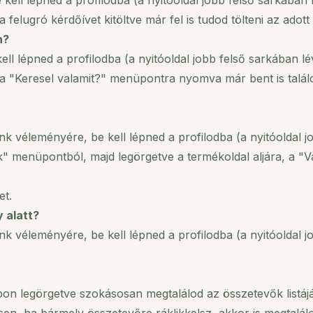
kell lépned a profilodba (a nyitóoldal jobb felső sarkában 
 felugró kérdőívet kitöltve már fel is tudod tölteni az adott
n?
ll lépned a profilodba (a nyitóoldal jobb felső sarkában lé
d a "Keresel valamit?" menüpontra nyomva már bent is talá
 véleményére, be kell lépned a profilodba (a nyitóoldal j
 menüpontból, majd legörgetve a termékoldal aljára, a "Vá
et.
 alatt?
 véleményére, be kell lépned a profilodba (a nyitóoldal j
pon legörgetve szokásosan megtalálod az összetevők listájá