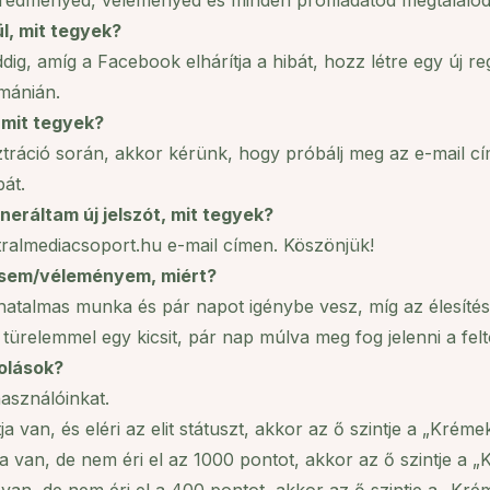
eredményed, véleményed és minden profiladatod megtalálod
l, mit tegyek?
ig, amíg a Facebook elhárítja a hibát, hozz létre egy új re
mánián.
 mit tegyek?
ráció során, akkor kérünk, hogy próbálj meg az e-mail cím
át.
eráltam új jelszót, mit tegyek?
almediacsoport.hu e-mail címen. Köszönjük!
ltésem/véleményem, miért?
hatalmas munka és pár napot igénybe vesz, míg az élesítés e
 türelemmel egy kicsit, pár nap múlva meg fog jelenni a fe
olások?
használóinkat.
van, és eléri az elit státuszt, akkor az ő szintje a „Kréme
 van, de nem éri el az 1000 pontot, akkor az ő szintje a „