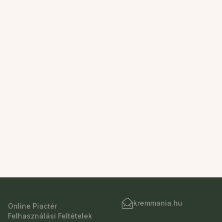
kremmania.hu
Online Piactér
Felhasználási Feltételek