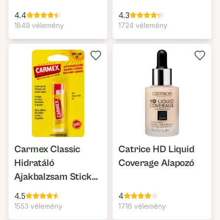
4.4
4.3
1849 vélemény
1724 vélemény
Carmex Classic
Catrice HD Liquid
Hidratáló
Coverage Alapozó
Ajakbalzsam Stick
SPF15
4.5
4
1553 vélemény
1716 vélemény