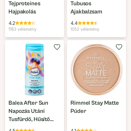
Tejproteines
Tubusos
Hajpakolás
Ajakbalzsam
4.2
4.4
1183 vélemény
1052 vélemény
Balea After Sun
Rimmel Stay Matte
Napozás Utáni
Púder
Tusfürdő, Hűsítő
Hatású
4.5
4.1