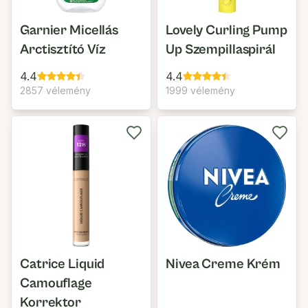
Garnier Micellás
Lovely Curling Pump
Arctisztító Víz
Up Szempillaspirál
4.4
4.4
2857 vélemény
1999 vélemény
Catrice Liquid
Nivea Creme Krém
Camouflage
Korrektor