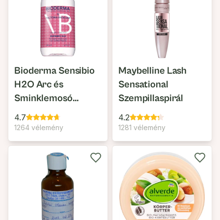
Bioderma Sensibio
Maybelline Lash
H2O Arc és
Sensational
Sminklemosó
Szempillaspirál
Micellás Víz
4.7
4.2
1264 vélemény
1281 vélemény