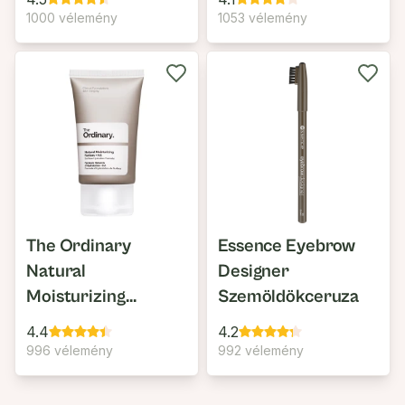
1000 vélemény
1053 vélemény
The Ordinary
Essence Eyebrow
Natural
Designer
Moisturizing
Szemöldökceruza
Factors + HA
4.4
4.2
996 vélemény
992 vélemény