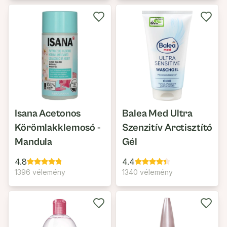
Isana Acetonos
Balea Med Ultra
Körömlakklemosó -
Szenzitív Arctisztító
Mandula
Gél
4.8
4.4
1396 vélemény
1340 vélemény