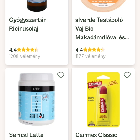
Gyógyszertári
alverde Testápoló
Ricinusolaj
Vaj Bio
Makadámdióval és
Bio Karitévajjal
4.4
4.4
Nagyon Száraz
1208 vélemény
1177 vélemény
Bőrre
Serical Latte
Carmex Classic