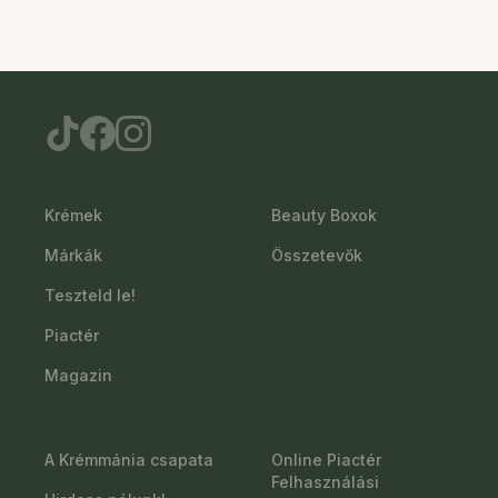
Krémek
Beauty Boxok
Márkák
Összetevők
Teszteld le!
Piactér
Magazin
A Krémmánia csapata
Online Piactér
Felhasználási