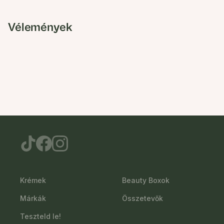
Vélemények
Krémek
Beauty Boxok
Márkák
Összetevők
Teszteld le!