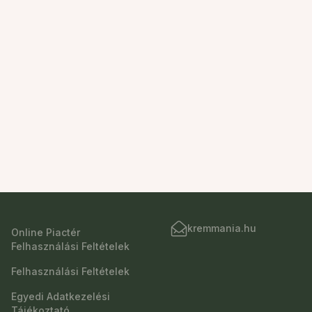
kremmania.hu
Online Piactér
Felhasználási Feltételek
Felhasználási Feltételek
Egyedi Adatkezelési
Tájékoztató