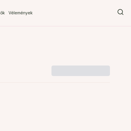
vők
Vélemények