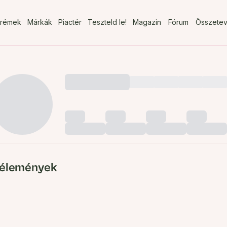
rémek
Márkák
Piactér
Teszteld le!
Magazin
Fórum
Összete
élemények