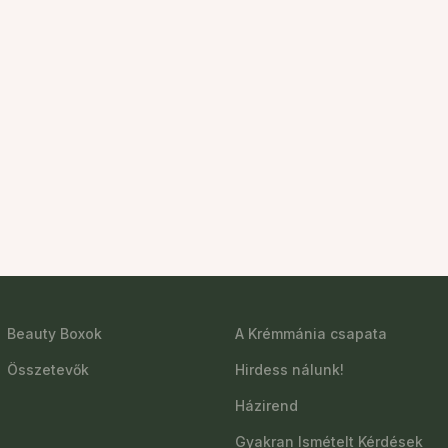
Beauty Boxok
A Krémmánia csapata
Összetevők
Hirdess nálunk!
Házirend
Gyakran Ismételt Kérdések