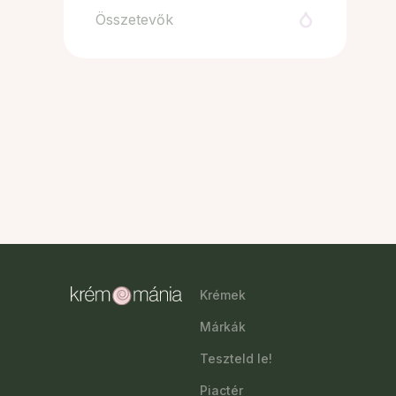
Összetevők
Krémek
Márkák
Teszteld le!
Piactér