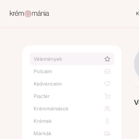
K
Vélemények
Polcaim
Kedvenceim
Piactér
V
Krémmániások
Krémek
Márkák