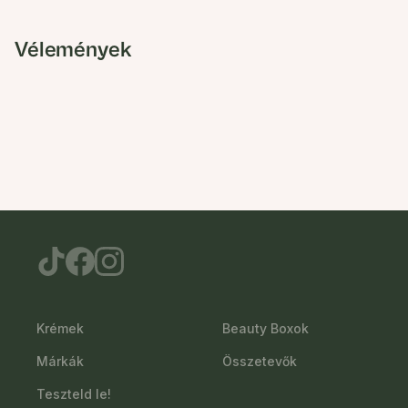
Vélemények
Krémek
Beauty Boxok
Márkák
Összetevők
Teszteld le!