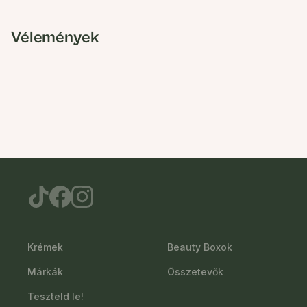
Vélemények
Krémek
Beauty Boxok
Márkák
Összetevők
Teszteld le!