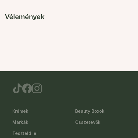
Vélemények
Krémek
Beauty Boxok
Márkák
Összetevők
Teszteld le!