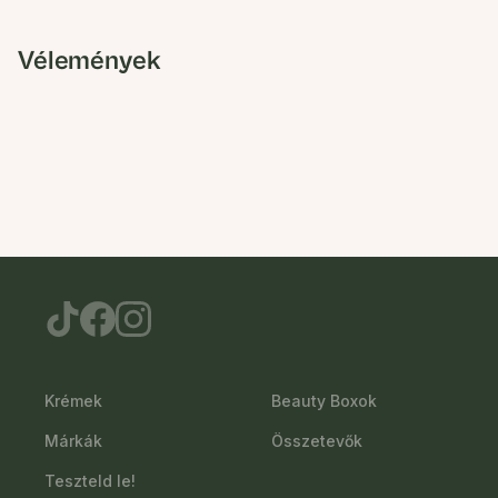
Vélemények
Krémek
Beauty Boxok
Márkák
Összetevők
Teszteld le!