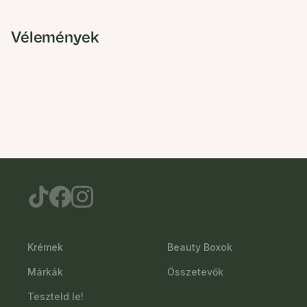
Vélemények
Krémek
Beauty Boxok
Márkák
Összetevők
Teszteld le!