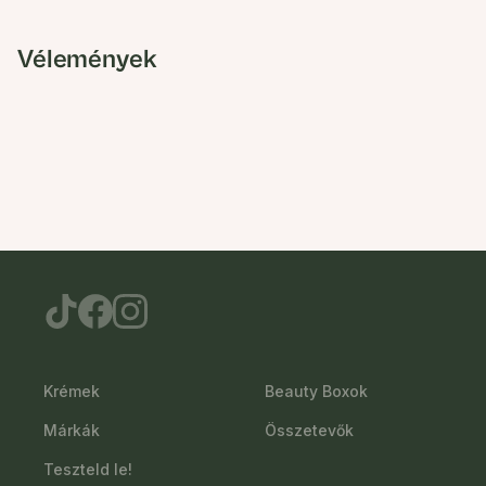
Vélemények
Krémek
Beauty Boxok
Márkák
Összetevők
Teszteld le!