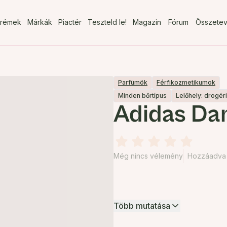
rémek
Márkák
Piactér
Teszteld le!
Magazin
Fórum
Összete
Parfümök
Férfikozmetikumok
Minden bőrtípus
Lelőhely: drogér
Adidas Da
Még nincs vélemény
Hozzáadva 2
Több mutatása