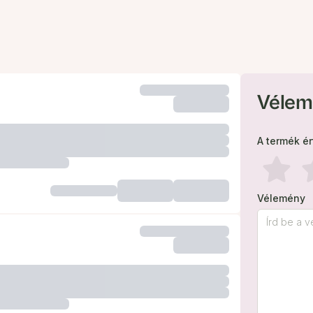
Vélem
A termék é
Vélemény