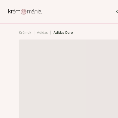
K
Krémek
Adidas
Adidas Dare