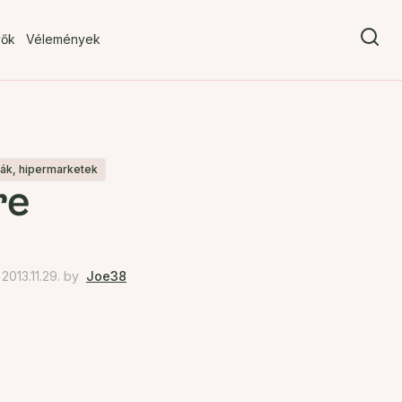
vők
Vélemények
iák, hipermarketek
re
013.11.29.
by
Joe38