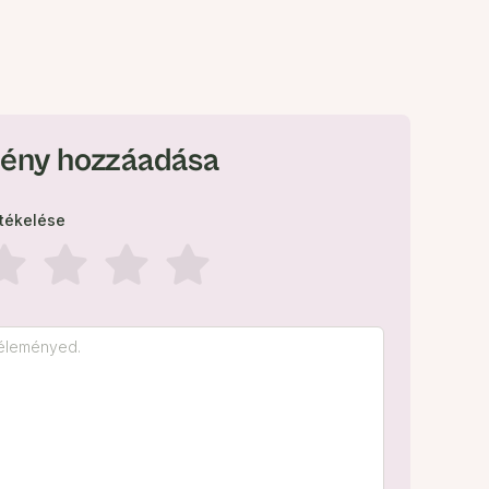
ény hozzáadása
rtékelése