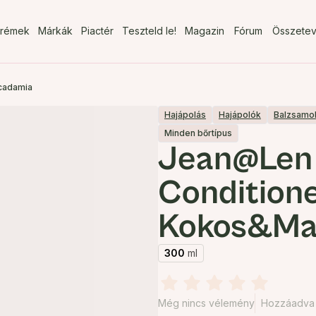
rémek
Márkák
Piactér
Teszteld le!
Magazin
Fórum
Összete
cadamia
Hajápolás
Hajápolók
Balzsamo
Minden bőrtípus
Jean@Len 
Condition
Kokos&Ma
300
ml
Még nincs vélemény
Hozzáadva 2