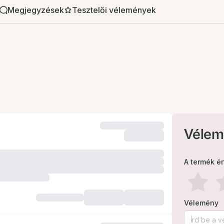
Megjegyzések
Tesztelői vélemények
Vélem
A termék é
Vélemény