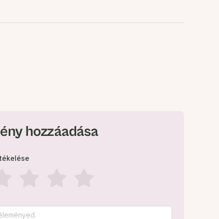
ény hozzáadása
rtékelése