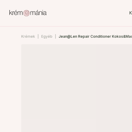
K
Krémek
Egyéb
Jean@Len Repair Conditioner Kokos&Ma