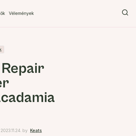
vők
Vélemények
k
Repair
er
cadamia
023.11.24.
by
Keats