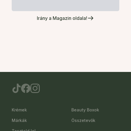
Irány a Magazin oldala!
Krémek
Beauty Boxok
Márkák
Összetevők
Teszteld le!