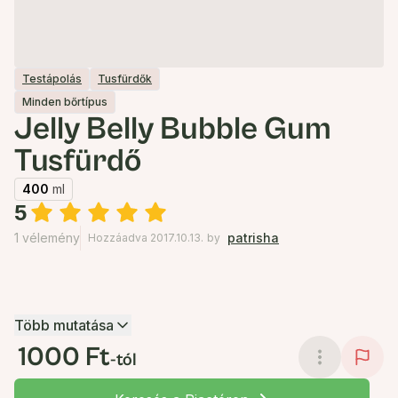
Testápolás
Tusfürdők
Minden bőrtípus
Jelly Belly Bubble Gum
Tusfürdő
400
ml
5
1 vélemény
patrisha
Hozzáadva 2017.10.13.
by
Több mutatása
1000 Ft
-tól