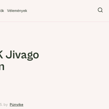
vők
Vélemények
K Jivago
n
5.
by
Pünyike