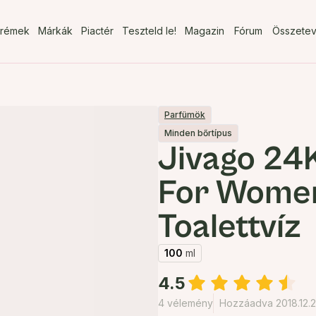
rémek
Márkák
Piactér
Teszteld le!
Magazin
Fórum
Összete
Parfümök
Minden bőrtípus
Jivago 24
For Wome
Toalettvíz
100
ml
4.5
4 vélemény
Hozzáadva 2018.12.2