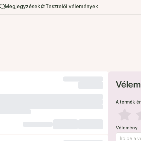
Megjegyzések
Tesztelői vélemények
Vélem
A termék é
Vélemény