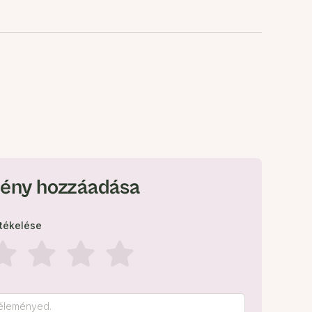
ény hozzáadása
rtékelése