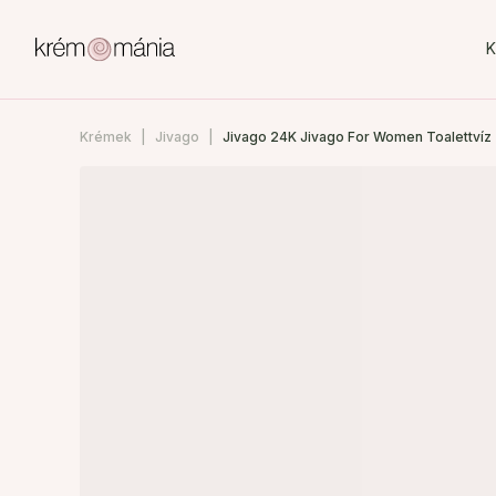
K
Krémek
Jivago
Jivago 24K Jivago For Women Toalettvíz