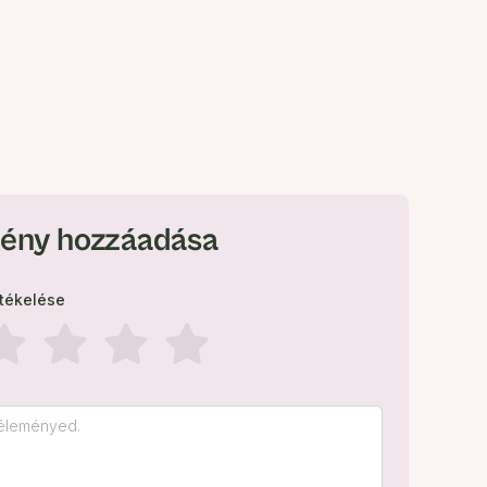
ény hozzáadása
rtékelése