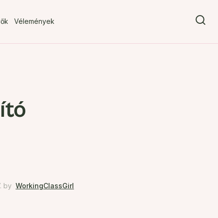
vők
Vélemények
ító
.
by
WorkingClassGirl