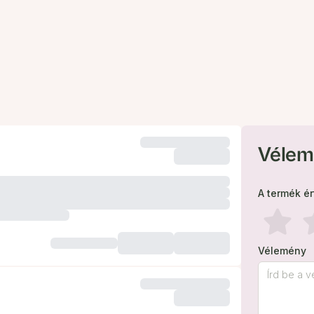
Vélem
A termék é
Vélemény