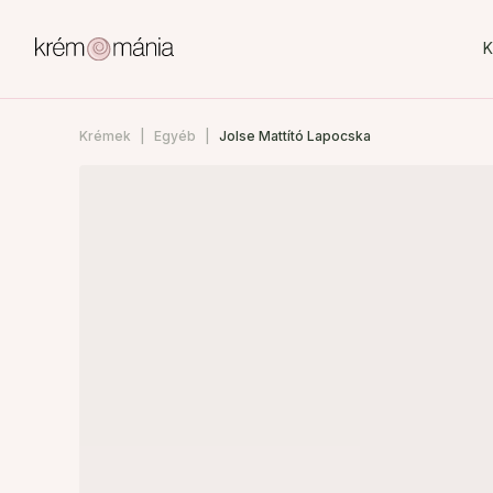
K
Krémek
Egyéb
Jolse Mattító Lapocska