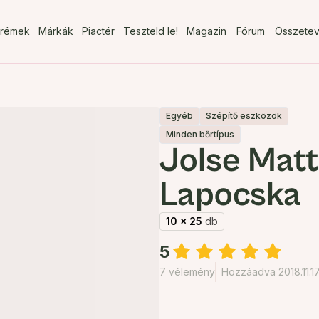
rémek
Márkák
Piactér
Teszteld le!
Magazin
Fórum
Összete
Egyéb
Szépítő eszközök
Minden bőrtípus
Jolse Matt
Lapocska
10 x 25
db
5
7 vélemény
Hozzáadva 2018.11.17