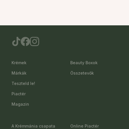
Krémek
Beauty Boxok
Márkák
Összetevők
Teszteld le!
Piactér
Magazin
A Krémmánia csapata
Online Piactér