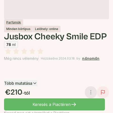
Parfümök
Minden bőrtípus
Lelőhely: online
Jusbox Cheeky Smile EDP
78
ml
Még nincs vélemény
n4nom4n
Hozzáadva 2024.03.18.
by
Több mutatása
€210
-tól
Keresés a Piactéren
Keresd meg ezt a terméket a Piactéren