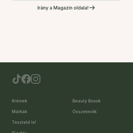
Irány a Magazin oldala!
Krémek
Beauty Boxok
Márkák
Összetevők
Teszteld le!
Piactér