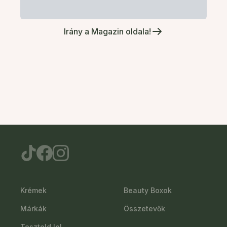
Irány a Magazin oldala!
Krémek
Beauty Boxok
Márkák
Összetevők
Teszteld le!