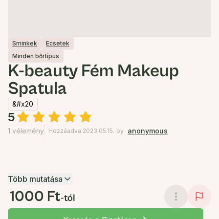
Sminkek
Ecsetek
Minden bőrtípus
K-beauty Fém Makeup
Spatula
&#x20
5
1 vélemény
anonymous
Hozzáadva 2023.05.15.
by
Több mutatása
1000 Ft
-tól