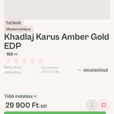
Parfümök
Minden bőrtípus
Khadlaj Karus Amber Gold
EDP
100
ml
Még nincs
Hozzáadva
peculiarcloud
by
2024.07.08.
vélemény
Több mutatása
29 900 Ft
-tól