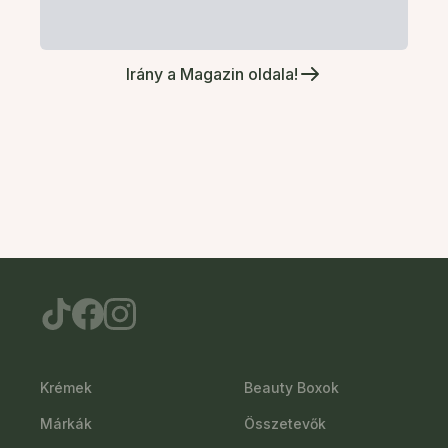
Irány a Magazin oldala!
Krémek
Beauty Boxok
Márkák
Összetevők